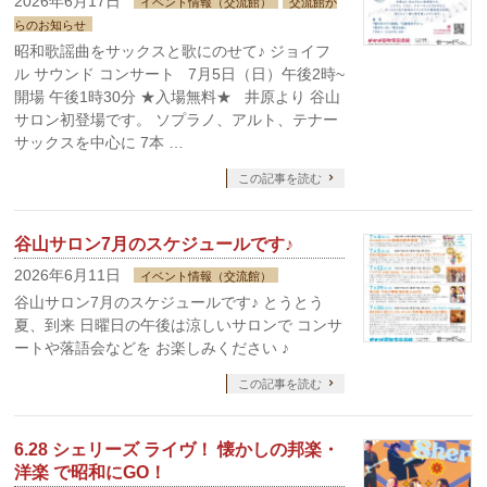
2026年6月17日
イベント情報（交流館）
交流館か
らのお知らせ
昭和歌謡曲をサックスと歌にのせて♪ ジョイフ
ル サウンド コンサート 7月5日（日）午後2時~
開場 午後1時30分 ★入場無料★ 井原より 谷山
サロン初登場です。 ソプラノ、アルト、テナー
サックスを中心に 7本 …
この記事を読む
谷山サロン7月のスケジュールです♪
2026年6月11日
イベント情報（交流館）
谷山サロン7月のスケジュールです♪ とうとう
夏、到来 日曜日の午後は涼しいサロンで コンサ
ートや落語会などを お楽しみください ♪
この記事を読む
6.28 シェリーズ ライヴ！ 懐かしの邦楽・
洋楽 で昭和にGO！