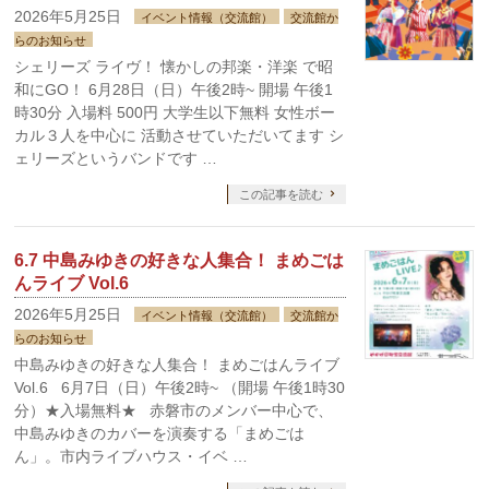
2026年5月25日
イベント情報（交流館）
交流館か
らのお知らせ
シェリーズ ライヴ！ 懐かしの邦楽・洋楽 で昭
和にGO！ 6月28日（日）午後2時~ 開場 午後1
時30分 入場料 500円 大学生以下無料 女性ボー
カル３人を中心に 活動させていただいてます シ
ェリーズというバンドです …
この記事を読む
6.7 中島みゆきの好きな人集合！ まめごは
んライブ Vol.6
2026年5月25日
イベント情報（交流館）
交流館か
らのお知らせ
中島みゆきの好きな人集合！ まめごはんライブ
Vol.6 6月7日（日）午後2時~ （開場 午後1時30
分）★入場無料★ 赤磐市のメンバー中心で、
中島みゆきのカバーを演奏する「まめごは
ん」。市内ライブハウス・イベ …