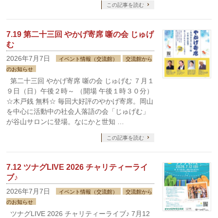
この記事を読む
7.19 第二十三回 やかげ寄席 噺の会 じゅげ
む
2026年7月7日
イベント情報（交流館）
交流館から
のお知らせ
第二十三回 やかげ寄席 噺の会 じゅげむ ７月１
９日（日）午後２時～ （開場 午後１時３０分）
☆木戸銭 無料☆ 毎回大好評のやかげ寄席。岡山
を中心に活動中の社会人落語の会「じゅげむ」
が谷山サロンに登場。なにかと世知 …
この記事を読む
7.12 ツナグLIVE 2026 チャリティーライ
ブ♪
2026年7月7日
イベント情報（交流館）
交流館から
のお知らせ
ツナグLIVE 2026 チャリティーライブ♪ 7月12