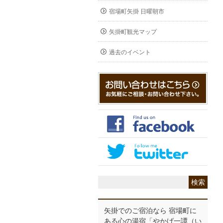
宿場町矢掛 日曜朝市
矢掛町観光マップ
過去のイベント
矢掛でのご宿泊なら 宿場町に
ある心の湯宿「やかげ一譚（い