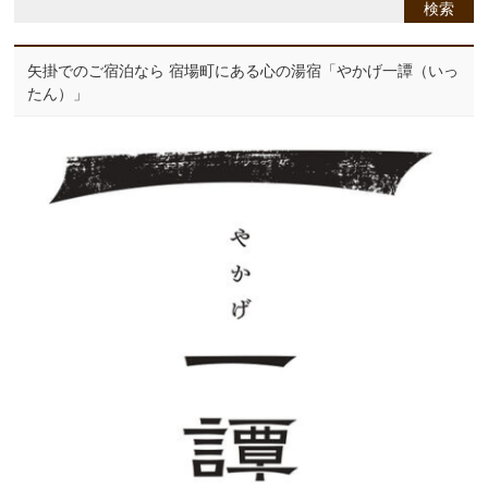
矢掛でのご宿泊なら 宿場町にある心の湯宿「やかげ一譚（いっ
たん）」