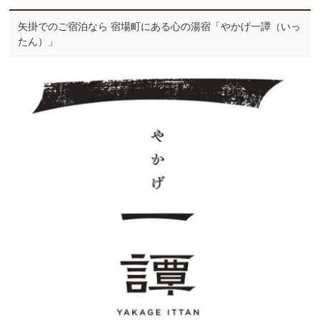
矢掛でのご宿泊なら 宿場町にある心の湯宿「やかげ一譚（いっ
たん）」