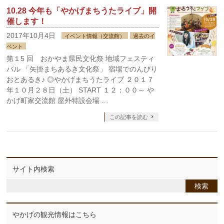
10.28 今年も「やかげまちうたライブ」開
催します！
2017年10月4日
イベント情報（交流館）
過去のイ
ベント
第１5 回 おかやま県民文化祭 地域フェスティ
バル 「矢掛まちあるき文化祭」 宿場でのんびり
おとあるき♪ ◎やかげまちうたライブ ２０１７
年１０月２８日（土） START １２：００～ や
かげ町家交流館 屋外特設会場 …
この記事を読む
サイト内検索
やかげの観光情報はこちら