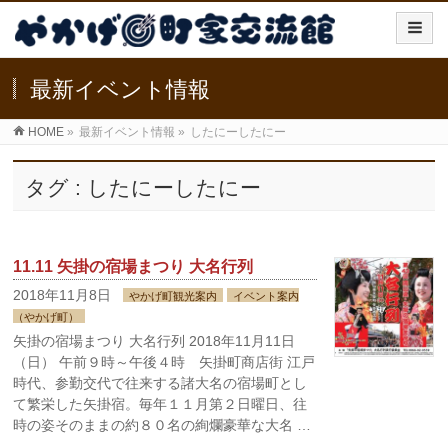
最新イベント情報
HOME
»
最新イベント情報
»
したにーしたにー
タグ : したにーしたにー
11.11 矢掛の宿場まつり 大名行列
2018年11月8日
やかげ町観光案内
イベント案内
（やかげ町）
矢掛の宿場まつり 大名行列 2018年11月11日
（日） 午前９時～午後４時 矢掛町商店街 江戸
時代、参勤交代で往来する諸大名の宿場町とし
て繁栄した矢掛宿。毎年１１月第２日曜日、往
時の姿そのままの約８０名の絢爛豪華な大名 …