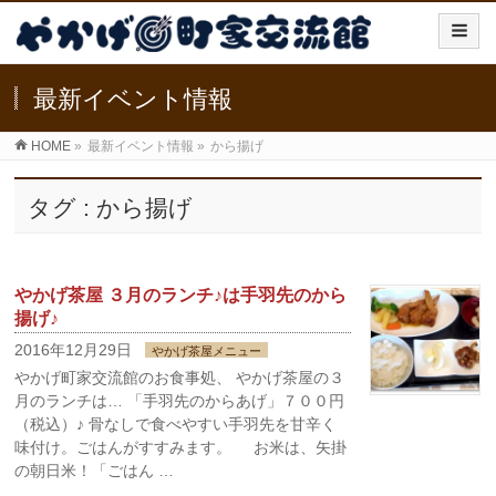
最新イベント情報
HOME
»
最新イベント情報
»
から揚げ
タグ : から揚げ
やかげ茶屋 ３月のランチ♪は手羽先のから
揚げ♪
2016年12月29日
やかげ茶屋メニュー
やかげ町家交流館のお食事処、 やかげ茶屋の３
月のランチは… 「手羽先のからあげ」７００円
（税込）♪ 骨なしで食べやすい手羽先を甘辛く
味付け。ごはんがすすみます。 お米は、矢掛
の朝日米！「ごはん …