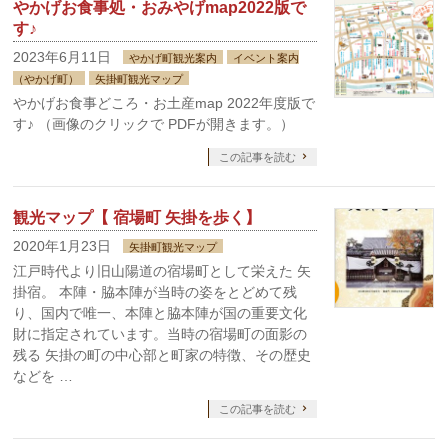
やかげお食事処・おみやげmap2022版で
す♪
2023年6月11日
やかげ町観光案内
イベント案内
（やかげ町）
矢掛町観光マップ
やかげお食事どころ・お土産map 2022年度版で
す♪ （画像のクリックで PDFが開きます。）
この記事を読む
観光マップ【 宿場町 矢掛を歩く】
2020年1月23日
矢掛町観光マップ
江戸時代より旧山陽道の宿場町として栄えた 矢
掛宿。 本陣・脇本陣が当時の姿をとどめて残
り、国内で唯一、本陣と脇本陣が国の重要文化
財に指定されています。当時の宿場町の面影の
残る 矢掛の町の中心部と町家の特徴、その歴史
などを …
この記事を読む