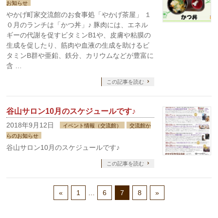
お知らせ
やかげ町家交流館のお食事処「やかげ茶屋」 １
０月のランチは「かつ丼」♪ 豚肉には、エネル
ギーの代謝を促すビタミンB1や、皮膚や粘膜の
生成を促したり、筋肉や血液の生成を助けるビ
タミンB群や亜鉛、鉄分、カリウムなどが豊富に
含 …
この記事を読む
谷山サロン10月のスケジュールです♪
2018年9月12日
イベント情報（交流館）
交流館か
らのお知らせ
谷山サロン10月のスケジュールです♪
この記事を読む
«
1
…
6
7
8
»