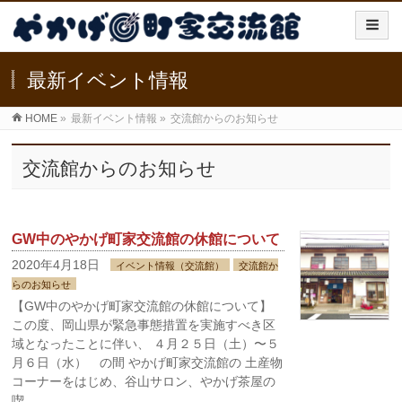
最新イベント情報
HOME
»
最新イベント情報
»
交流館からのお知らせ
交流館からのお知らせ
GW中のやかげ町家交流館の休館について
2020年4月18日
イベント情報（交流館）
交流館か
らのお知らせ
【GW中のやかげ町家交流館の休館について】
この度、岡山県が緊急事態措置を実施すべき区
域となったことに伴い、 ４月２５日（土）〜５
月６日（水） の間 やかげ町家交流館の 土産物
コーナーをはじめ、谷山サロン、やかげ茶屋の
喫 …