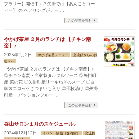
プラリー】開催中♪ // 矢掛では【あんことコー
ヒー】 の ペアリングがテー …
この記事を読む
やかげ茶屋 ２月のランチは 【チキン南
蛮】♪
2025年2月2日
やかげ茶屋メニュー
交流館からのお
知らせ
やかげ茶屋 ２月のランチは 【チキン南蛮】♪
◎チキン南蛮・自家製タルタルソース ◎矢掛町
産 菜の花 ◎矢掛町産リーキねぎのスープ ◎自
家製コロッケさつまいも入り ◎千枚漬け ◎矢掛
町産 パッションフルー …
この記事を読む
谷山サロン１月のスケジュール♪
2024年12月12日
イベント情報（交流館）
交流館