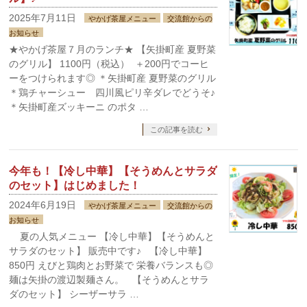
2025年7月11日
やかげ茶屋メニュー
交流館からの
お知らせ
★やかげ茶屋７月のランチ★ 【矢掛町産 夏野菜
のグリル】 1100円（税込） ＋200円でコーヒ
ーをつけられます◎ ＊矢掛町産 夏野菜のグリル
＊鶏チャーシュー 四川風ピリ辛ダレでどうそ♪
＊矢掛町産ズッキーニ のポタ …
この記事を読む
今年も！【冷し中華】【そうめんとサラダ
のセット】はじめました！
2024年6月19日
やかげ茶屋メニュー
交流館からの
お知らせ
夏の人気メニュー 【冷し中華】【そうめんと
サラダのセット】 販売中です♪ 【冷し中華】
850円 えびと鶏肉とお野菜で 栄養バランスも◎
麺は矢掛の渡辺製麺さん。 【そうめんとサラ
ダのセット】 シーザーサラ …