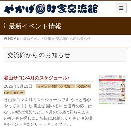
最新イベント情報
HOME
»
最新イベント情報
»
交流館からのお知らせ
交流館からのお知らせ
谷山サロン4月のスケジュール♪
2025年3月13日
イベント情報（交流館）
交流館か
らのお知らせ
谷山サロン４月のスケジュールです やっと春が
やってきました 嵐山公園の桜や 圀勝寺の椿、は
なしの郷の海棠など…４月の矢掛は花らんまん
の春♪ 春を探しに…矢掛にお越しください #矢掛
#イベント #コンサート #ライブ # …