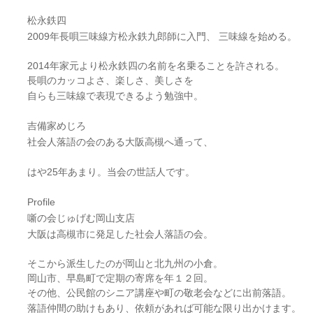
松永鉄四
2009年長唄三味線方松永鉄九郎師に入門、 三味線を始める。
2014年家元より松永鉄四の名前を名乗ることを許される。
長唄のカッコよさ、楽しさ、美しさを
自らも三味線で表現できるよう勉強中。
吉備家めじろ
社会人落語の会のある大阪高槻へ通って、
はや25年あまり。当会の世話人です。
Profile
噺の会じゅげむ岡山支店
大阪は高槻市に発足した社会人落語の会。
そこから派生したのが岡山と北九州の小倉。
岡山市、早島町で定期の寄席を年１２回。
その他、公民館のシニア講座や町の敬老会などに出前落語。
落語仲間の助けもあり、依頼があれば可能な限り出かけます。