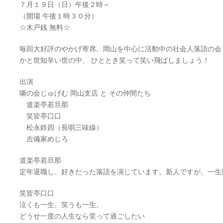
７月１９日（日）午後２時～
（開場 午後１時３０分）
☆木戸銭 無料☆
毎回大好評のやかげ寄席。岡山を中心に活動中の社会人落語の会
かと世知辛い世の中、 ひととき笑って笑い飛ばしましょう！
出演
噺の会じゅげむ 岡山支店 と その仲間たち
道楽亭若旦那
笑皆亭口口
松永鉄四（長唄三味線）
吉備家めじろ
道楽亭若旦那
定年退職し、好きだった落語を演じています。新人ですが、一生
笑皆亭口口
泣くも一生、笑うも一生。
どうせ一度の人生なら笑って過ごしたい