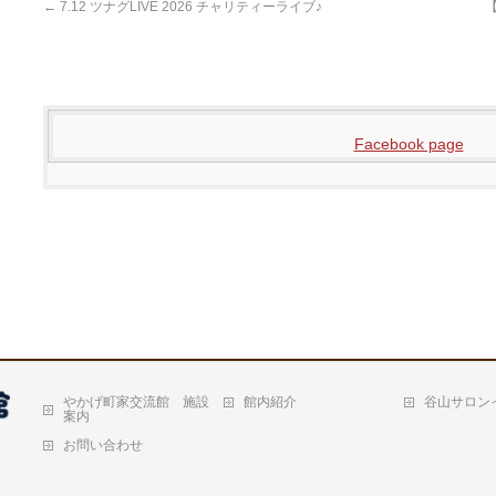
←
7.12 ツナグLIVE 2026 チャリティーライブ♪
Facebook page
やかげ町家交流館 施設
館内紹介
谷山サロン
案内
お問い合わせ