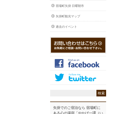
宿場町矢掛 日曜朝市
矢掛町観光マップ
過去のイベント
矢掛でのご宿泊なら 宿場町に
ある心の湯宿「やかげ一譚（い