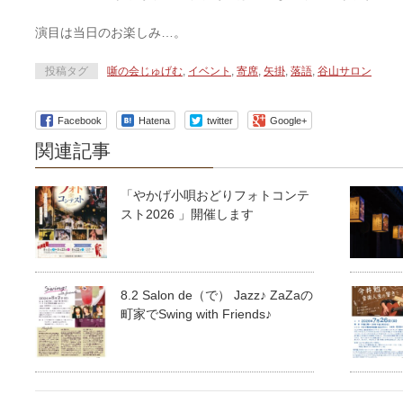
演目は当日のお楽しみ…。
投稿タグ
噺の会じゅげむ
,
イベント
,
寄席
,
矢掛
,
落語
,
谷山サロン
Facebook
Hatena
twitter
Google+
関連記事
「やかげ小唄おどりフォトコンテ
スト2026 」開催します
8.2 Salon de（で） Jazz♪ ZaZaの
町家でSwing with Friends♪