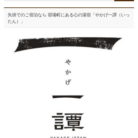
矢掛でのご宿泊なら 宿場町にある心の湯宿「やかげ一譚（いっ
たん）」