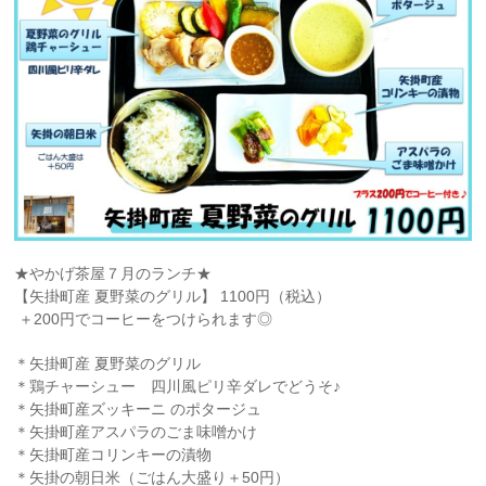
★やかげ茶屋７月のランチ★
【矢掛町産 夏野菜のグリル】 1100円（税込）
＋200円でコーヒーをつけられます◎
＊矢掛町産 夏野菜のグリル
＊鶏チャーシュー 四川風ピリ辛ダレでどうそ♪
＊矢掛町産ズッキーニ のポタージュ
＊矢掛町産アスパラのごま味噌かけ
＊矢掛町産コリンキーの漬物
＊矢掛の朝日米（ごはん大盛り＋50円）