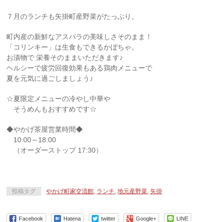
７月のランチも矢掛町産野菜がたっぷり。
町内産の新鮮なアスパラの美味しさそのまま！
「コリンキー」は生食もできるかぼちゃ。
お漬物で 栄養そのままいただきます♪
ヘルシーで疲労回復効果もある鶏肉メニューで
夏を元気に過ごしましょう♪
☆夏限定メニューの冷やし中華や
そうめんもおすすめです☆
◆やかげ茶屋営業時間◆
10:00～18:00
（オーダーストップ 17:30）
投稿タグ
やかげ町家交流館
,
ランチ
,
地元産野菜
,
矢掛
Facebook
Hatena
twitter
Google+
LINE