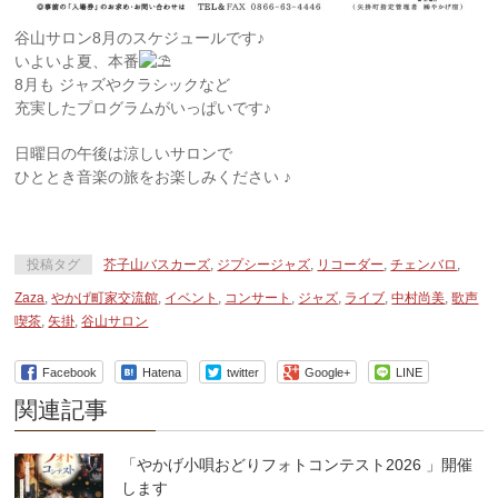
谷山サロン8月のスケジュールです♪
いよいよ夏、本番
8月も ジャズやクラシックなど
充実したプログラムがいっぱいです♪
日曜日の午後は涼しいサロンで
ひととき音楽の旅をお楽しみください ♪
投稿タグ
芥子山バスカーズ
,
ジプシージャズ
,
リコーダー
,
チェンバロ
,
Zaza
,
やかげ町家交流館
,
イベント
,
コンサート
,
ジャズ
,
ライブ
,
中村尚美
,
歌声
喫茶
,
矢掛
,
谷山サロン
Facebook
Hatena
twitter
Google+
LINE
関連記事
「やかげ小唄おどりフォトコンテスト2026 」開催
します