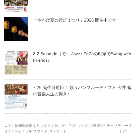
「やかげ夏の行灯まつり」2026 開催中です
8.2 Salon de（で） Jazz♪ ZaZaの町家でSwing with
Friends♪
7.26 誕生日前日！ 歌うパンフルーティスト 今井 勉
の音楽人生の響き♪
←
7.5 昭和歌謡曲をサックスと歌にの
7.12 ツナグLIVE 2026 チャリティーラ
せて♪ ジョイフル サウンド コンサート
イブ♪
→