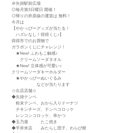
＠矢掛駅前広場
◎毎月第3日曜日 開催！
◎帰りの井原線の運賃は 無料！
今月は
【やかっぴーグッズが当たる！
ハズレなし！得得くじ♪】
得得市でのお買物で
ガラポンくじにチャレンジ！
★New! ふわもこ触感♪
クリームソーダタオル
★New! 立体感が可愛い♪
クリームソーダキーホルダー
★やかっぴーぬいぐるみ
などが当たります
☆出店店舗☆
◆矢掛テンペ
粉末テンペ、おから入りドーナツ
チキンチーズ、テンペコロッケ
レンコンコロッケ、串かつ
◆玉乃屋 たこ焼き
◆平井米店 みたらし団子、わらび餅