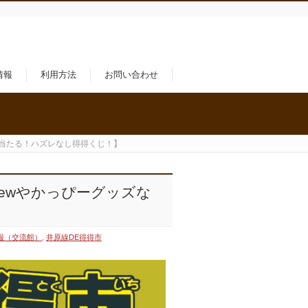
情報
利用方法
お問い合わせ
どが当たる！ハズレなし得得くじ！】
【Newやかっぴーグッズな
報（交流館）
,
井原線DE得得市