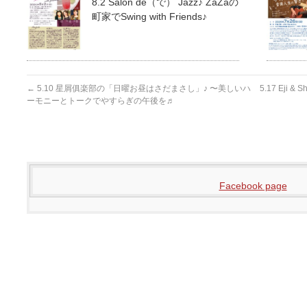
8.2 Salon de（で） Jazz♪ ZaZaの
町家でSwing with Friends♪
←
5.10 星屑俱楽部の「日曜お昼はさだまさし」♪ 〜美しいハ
5.17 Eji 
ーモニーとトークでやすらぎの午後を♬
Facebook page