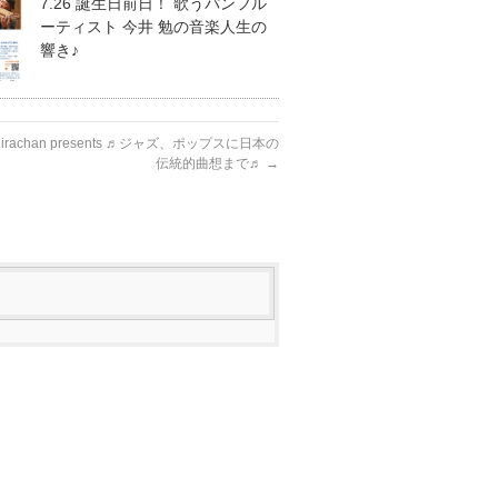
7.26 誕生日前日！ 歌うパンフル
ーティスト 今井 勉の音楽人生の
響き♪
& Shirachan presents ♬ジャズ、ポップスに日本の
伝統的曲想まで♬
→