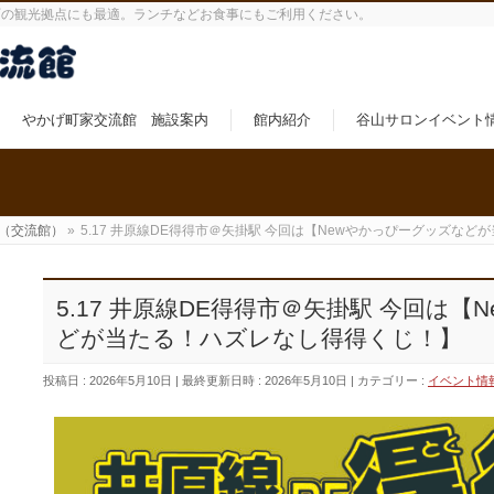
町の観光拠点にも最適。ランチなどお食事にもご利用ください。
やかげ町家交流館 施設案内
館内紹介
谷山サロンイベント
（交流館）
»
5.17 井原線DE得得市＠矢掛駅 今回は【Newやかっぴーグッズな
5.17 井原線DE得得市＠矢掛駅 今回は
どが当たる！ハズレなし得得くじ！】
投稿日 : 2026年5月10日
最終更新日時 : 2026年5月10日
カテゴリー :
イベント情