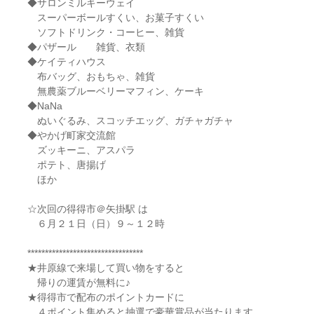
◆サロンミルキーウェイ
スーパーボールすくい、お菓子すくい
ソフトドリンク・コーヒー、雑貨
◆パザール 雑貨、衣類
◆ケイティハウス
布バッグ、おもちゃ、雑貨
無農薬ブルーベリーマフィン、ケーキ
◆NaNa
ぬいぐるみ、スコッチエッグ、ガチャガチャ
◆やかげ町家交流館
ズッキーニ、アスパラ
ポテト、唐揚げ
ほか
☆次回の得得市＠矢掛駅 は
６月２１日（日）９～１２時
*********************************
★井原線で来場して買い物をすると
帰りの運賃が無料に♪
★得得市で配布のポイントカードに
４ポイント集めると抽選で豪華賞品が当たります。