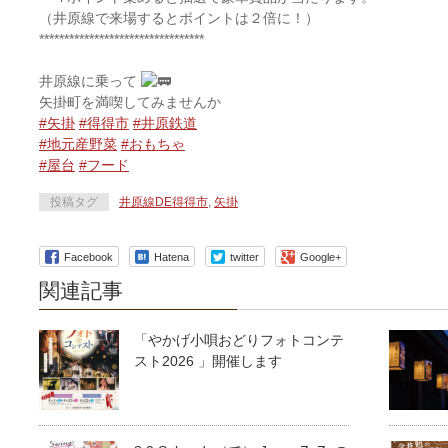
（井原線で来場するとポイントは２倍に！）
*********************************
井原線に乗って
矢掛町を満喫してみませんか
#矢掛
#得得市
#井原鉄道
#地元産野菜
#おもちゃ
#屋台
#フード
投稿タグ
井原線DE得得市
,
矢掛
Facebook
Hatena
twitter
Google+
関連記事
「やかげ小唄おどりフォトコンテ
スト2026 」開催します