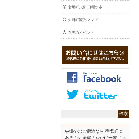
宿場町矢掛 日曜朝市
矢掛町観光マップ
過去のイベント
矢掛でのご宿泊なら 宿場町に
ある心の湯宿「やかげ一譚（い