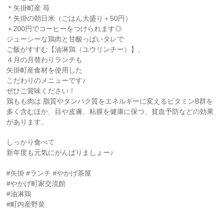
＊矢掛町産 苺
＊矢掛の朝日米（ごはん大盛り＋50円）
＋200円でコーヒーをつけられます◎
ジューシーな鶏肉と甘酸っぱいタレで
ご飯がすすむ【油淋鶏（ユウリンチー）】。
４月の月替わりランチも
矢掛町産食材を使用した
こだわりのメニューです♪
ぜひご賞味ください！
鶏もも肉は 脂質やタンパク質をエネルギーに変えるビタミンB群を
多く含むほか、目や皮膚、粘膜を健康に保つ、貧血予防などの効果
があります。
しっかり食べて
新年度も元気にがんばりましょー♪
#矢掛 #ランチ #やかげ茶屋
#やかげ町家交流館
#油淋鶏
#町内産野菜