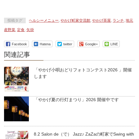
投稿タグ
ヘルシーメニュー
,
やかげ町家交流館
,
やかげ茶屋
,
ランチ
,
地元
産野菜
,
定食
,
矢掛
Facebook
Hatena
twitter
Google+
LINE
関連記事
「やかげ小唄おどりフォトコンテスト2026 」開催
します
「やかげ夏の行灯まつり」2026 開催中です
8.2 Salon de（で） Jazz♪ ZaZaの町家でSwing with