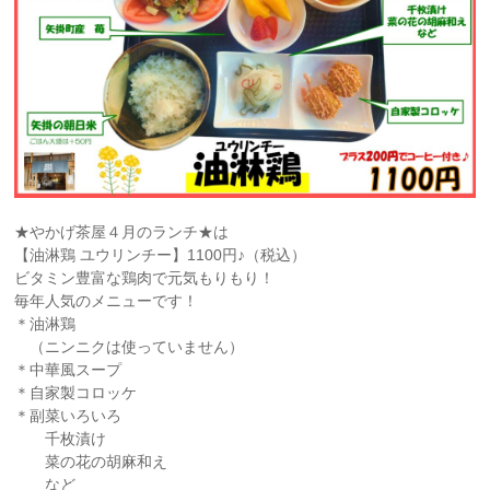
★やかげ茶屋４月のランチ★は
【油淋鶏 ユウリンチー】1100円♪（税込）
ビタミン豊富な鶏肉で元気もりもり！
毎年人気のメニューです！
＊油淋鶏
（ニンニクは使っていません）
＊中華風スープ
＊自家製コロッケ
＊副菜いろいろ
千枚漬け
菜の花の胡麻和え
など