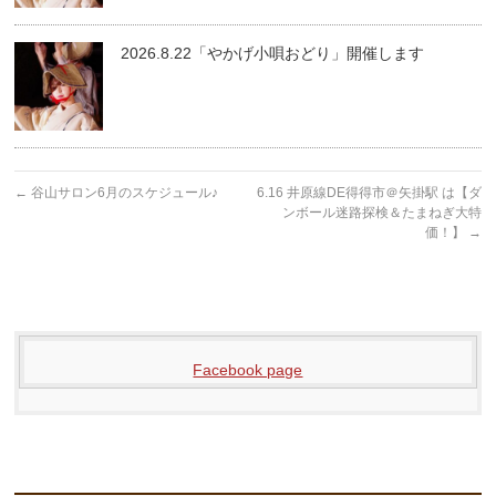
2026.8.22「やかげ小唄おどり」開催します
←
谷山サロン6月のスケジュール♪
6.16 井原線DE得得市＠矢掛駅 は【ダ
ンボール迷路探検＆たまねぎ大特
価！】
→
Facebook page