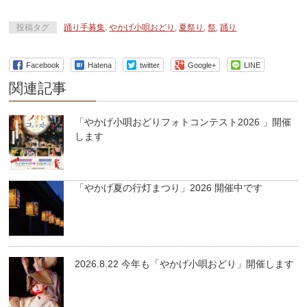
投稿タグ
踊り手募集
,
やかげ小唄おどり
,
夏祭り
,
祭
,
踊り
Facebook
Hatena
twitter
Google+
LINE
関連記事
「やかげ小唄おどりフォトコンテスト2026 」開催
します
「やかげ夏の行灯まつり」2026 開催中です
2026.8.22 今年も「やかげ小唄おどり」開催します