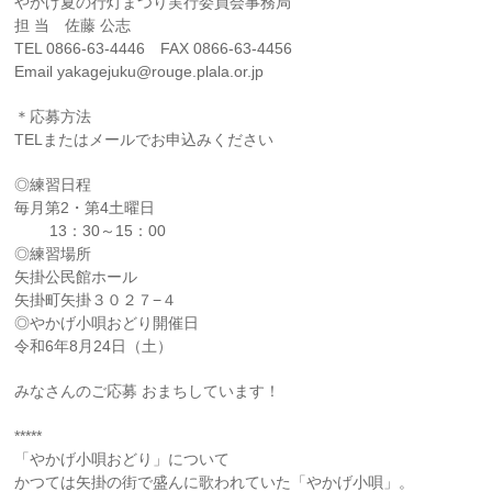
やかげ夏の行灯まつり実行委員会事務局
担 当 佐藤 公志
TEL 0866-63-4446 FAX 0866-63-4456
Email yakagejuku@rouge.plala.or.jp
＊応募方法
TELまたはメールでお申込みください
◎練習日程
毎月第2・第4土曜日
13：30～15：00
◎練習場所
矢掛公民館ホール
矢掛町矢掛３０２７−４
◎やかげ小唄おどり開催日
令和6年8月24日（土）
みなさんのご応募 おまちしています！
*****
「やかげ小唄おどり」について
かつては矢掛の街で盛んに歌われていた「やかげ小唄」。