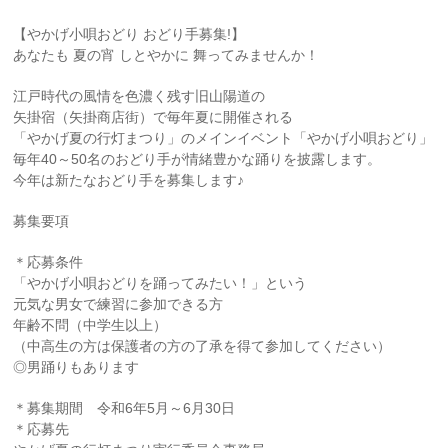
【やかげ小唄おどり おどり手募集!】
あなたも 夏の宵 しとやかに 舞ってみませんか！
江戸時代の風情を色濃く残す旧山陽道の
矢掛宿（矢掛商店街）で毎年夏に開催される
「やかげ夏の行灯まつり」のメインイベント「やかげ小唄おどり」
毎年40～50名のおどり手が情緒豊かな踊りを披露します。
今年は新たなおどり手を募集します♪
募集要項
＊応募条件
「やかげ小唄おどりを踊ってみたい！」という
元気な男女で練習に参加できる方
年齢不問（中学生以上）
（中高生の方は保護者の方の了承を得て参加してください）
◎男踊りもあります
＊募集期間 令和6年5月～6月30日
＊応募先