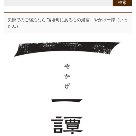
矢掛でのご宿泊なら 宿場町にある心の湯宿「やかげ一譚（いっ
たん）」