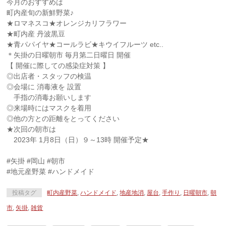
今月のおすすめは
町内産旬の新鮮野菜♪
★ロマネスコ★オレンジカリフラワー
★町内産 丹波黒豆
★青パパイヤ★コールラビ★キウイフルーツ etc..
＊矢掛の日曜朝市 毎月第二日曜日 開催
【 開催に際しての感染症対策 】
◎出店者・スタッフの検温
◎会場に 消毒液を 設置
手指の消毒お願いします
◎来場時にはマスクを着用
◎他の方との距離をとってください
★次回の朝市は
2023年 1月8日（日）９～13時 開催予定★
#矢掛 #岡山 #朝市
#地元産野菜 #ハンドメイド
投稿タグ
町内産野菜
,
ハンドメイド
,
地産地消
,
屋台
,
手作り
,
日曜朝市
,
朝
市
,
矢掛
,
雑貨