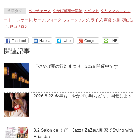
投稿タグ
ベンチャース
,
やかげ町家交流館
,
イベント
,
クリスマスコンサ
ート
,
コンサート
,
サーフ
,
フォーク
,
フォークソング
,
ライブ
,
声楽
,
矢掛
,
羽山弘
子
,
谷山サロン
Facebook
Hatena
twitter
Google+
LINE
関連記事
「やかげ夏の行灯まつり」2026 開催中です
2026.8.22 今年も「やかげ小唄おどり」開催します
8.2 Salon de（で） Jazz♪ ZaZaの町家でSwing with
Friends♪