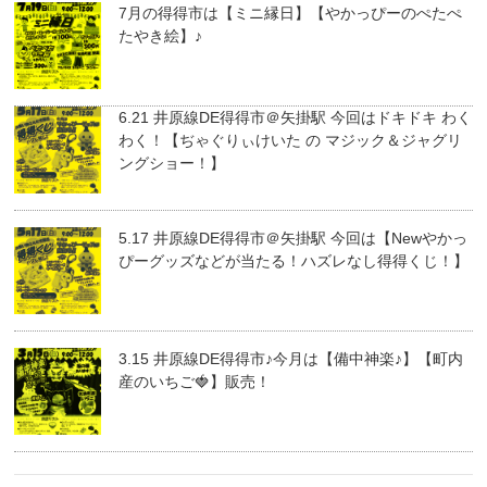
7月の得得市は【ミニ縁日】【やかっぴーのぺたぺ
たやき絵】♪
6.21 井原線DE得得市＠矢掛駅 今回はドキドキ わく
わく！【ぢゃぐりぃけいた の マジック＆ジャグリ
ングショー！】
5.17 井原線DE得得市＠矢掛駅 今回は【Newやかっ
ぴーグッズなどが当たる！ハズレなし得得くじ！】
3.15 井原線DE得得市♪今月は【備中神楽♪】【町内
産のいちご🍓】販売！