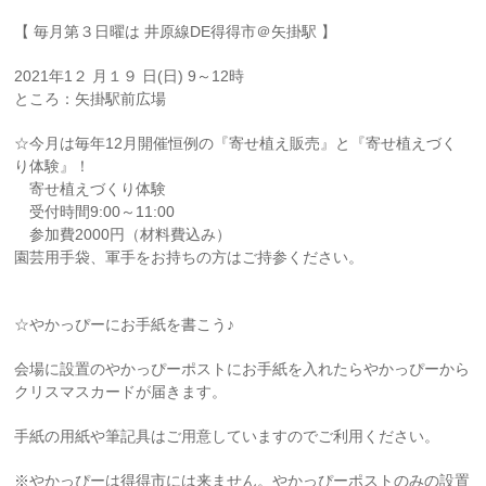
【 毎月第３日曜は 井原線DE得得市＠矢掛駅 】
2021年1２ 月１９ 日(日) 9～12時
ところ：矢掛駅前広場
☆今月は毎年12月開催恒例の『寄せ植え販売』と『寄せ植えづく
り体験』！
寄せ植えづくり体験
受付時間9:00～11:00
参加費2000円（材料費込み）
園芸用手袋、軍手をお持ちの方はご持参ください。
☆やかっぴーにお手紙を書こう♪
会場に設置のやかっぴーポストにお手紙を入れたらやかっぴーから
クリスマスカードが届きます。
手紙の用紙や筆記具はご用意していますのでご利用ください。
※やかっぴーは得得市には来ません。やかっぴーポストのみの設置