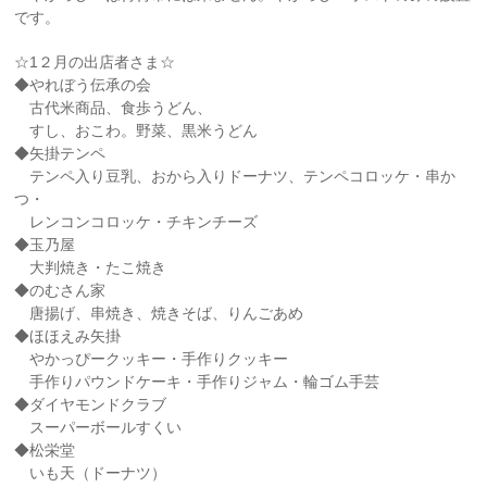
です。
☆1２月の出店者さま☆
◆やれぼう伝承の会
古代米商品、食歩うどん、
すし、おこわ。野菜、黒米うどん
◆矢掛テンペ
テンペ入り豆乳、おから入りドーナツ、テンペコロッケ・串か
つ・
レンコンコロッケ・チキンチーズ
◆玉乃屋
大判焼き・たこ焼き
◆のむさん家
唐揚げ、串焼き、焼きそば、りんごあめ
◆ほほえみ矢掛
やかっぴークッキー・手作りクッキー
手作りパウンドケーキ・手作りジャム・輪ゴム手芸
◆ダイヤモンドクラブ
スーパーボールすくい
◆松栄堂
いも天（ドーナツ）