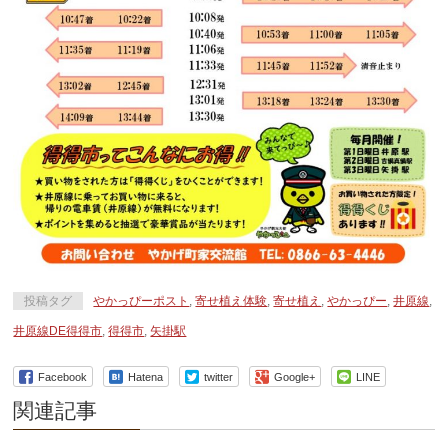
投稿タグ
やかっぴーポスト
,
寄せ植え体験
,
寄せ植え
,
やかっぴー
,
井原線
,
井原線DE得得市
,
得得市
,
矢掛駅
Facebook
Hatena
twitter
Google+
LINE
関連記事