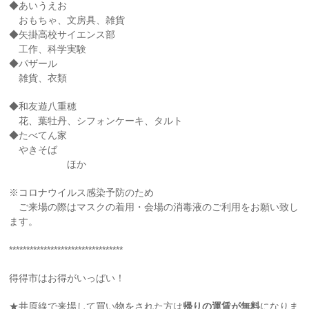
◆あいうえお
おもちゃ、文房具、雑貨
◆矢掛高校サイエンス部
工作、科学実験
◆パザール
雑貨、衣類
◆和友遊八重穂
花、葉牡丹、シフォンケーキ、タルト
◆たべてん家
やきそば
ほか
※コロナウイルス感染予防のため
ご来場の際はマスクの着用・会場の消毒液のご利用をお願い致し
ます。
*********************************
得得市はお得がいっぱい！
★井原線で来場して買い物をされた方は
帰りの運賃が無料
になりま