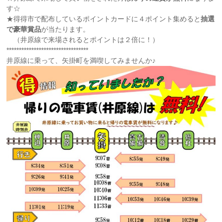
す☆
★得得市で配布しているポイントカードに４ポイント集めると
抽選
で豪華賞品
が当たります。
（井原線で来場されるとポイントは２倍に！）
*********************************
井原線に乗って、矢掛町を満喫してみませんか♪