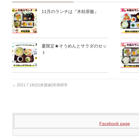
11月のランチは『木枯茶飯』
夏限定★そうめんとサラダのセッ
ト
←
2021.7.18(日)井原線DE得得市
Facebook page