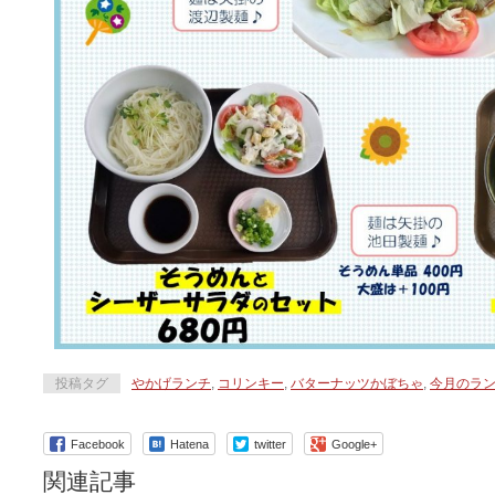
投稿タグ
やかげランチ
,
コリンキー
,
バターナッツかぼちゃ
,
今月のラ
Facebook
Hatena
twitter
Google+
関連記事