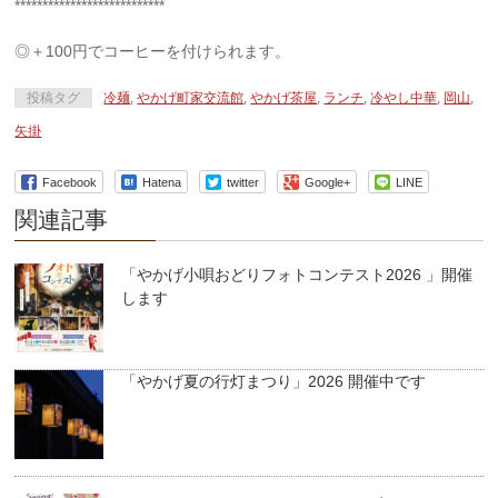
***************************
◎＋100円でコーヒーを付けられます。
投稿タグ
冷麺
,
やかげ町家交流館
,
やかげ茶屋
,
ランチ
,
冷やし中華
,
岡山
,
矢掛
Facebook
Hatena
twitter
Google+
LINE
関連記事
「やかげ小唄おどりフォトコンテスト2026 」開催
します
「やかげ夏の行灯まつり」2026 開催中です