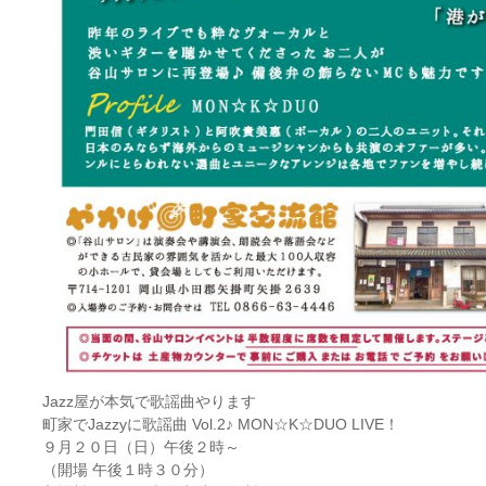
Jazz屋が本気で歌謡曲やります
町家でJazzyに歌謡曲 Vol.2♪ MON☆K☆DUO LIVE！
９月２０日（日）午後２時～
（開場 午後１時３０分）