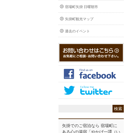
宿場町矢掛 日曜朝市
矢掛町観光マップ
過去のイベント
矢掛でのご宿泊なら 宿場町に
ある心の湯宿「やかげ一譚（い