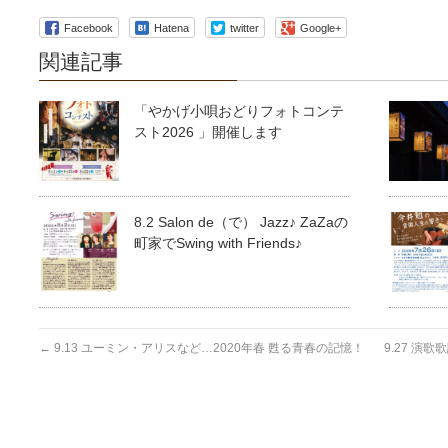
Facebook
Hatena
twitter
Google+
関連記事
「やかげ小唄おどりフォトコンテ
スト2026 」開催します
8.2 Salon de（で） Jazz♪ ZaZaの
町家でSwing with Friends♪
←
9.13 ユーミン・アリスなど…2020年春 甦る青春の記憶！
9.27 演