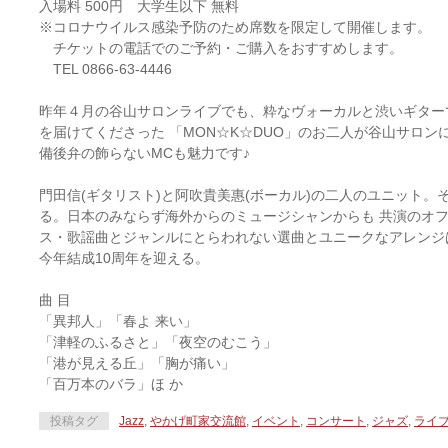
入場料 500円 大学生以下 無料
※コロナウイルス感染予防のため席数を限定して開催します。
チケットの電話でのご予約・ご購入をおすすめします。
TEL 0866-63-4446
昨年４月の谷山サロンライブでも、粋なヴォーカルと渋いギター
を届けてくださった 「MON☆K☆DUO」のお二人が谷山サロン
備後弁の飾らないMCも魅力です♪
門田信(ギタリスト)と阿吹貴美惠(ボーカル)の二人のユニット
る。日本のみならず海外からのミュージシャンからも 共演のオ
ス・歌謡曲とジャンルにとらわれない選曲とユニークなアレンジ
今年結成10周年を迎える。
曲 目
「異邦人」「春よ 来い」
「津軽のふるさと」「夜空のむこう」
「港が見える丘」「胸が痛い」
「百万本のバラ」ほ か
投稿タグ
Jazz
,
やかげ町家交流館
,
イベント
,
コンサート
,
ジャズ
,
ライ