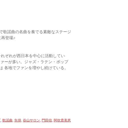
で歌謡曲の名曲を奏でる素敵なステージ
に再登場♪
。それぞれが西日本を中心に活動してい
ファーが多い。ジャズ・ラテン・ポップ
は 各地でファンを増やし続けている。
ブ
,
歌謡曲
,
矢掛
,
谷山サロン
,
門田信
,
阿吹貴美恵