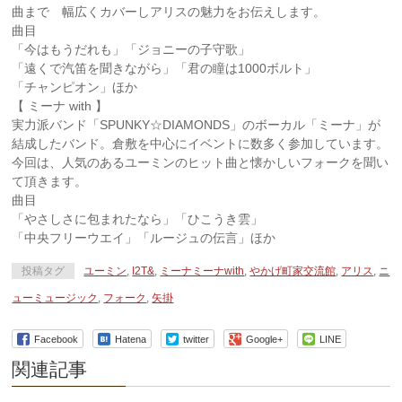
曲まで 幅広くカバーしアリスの魅力をお伝えします。
曲目
「今はもうだれも」「ジョニーの子守歌」
「遠くで汽笛を聞きながら」「君の瞳は1000ボルト」
「チャンピオン」ほか
【 ミーナ with 】
実力派バンド「SPUNKY☆DIAMONDS」のボーカル「ミーナ」が
結成したバンド。倉敷を中心にイベントに数多く参加しています。
今回は、人気のあるユーミンのヒット曲と懐かしいフォークを聞い
て頂きます。
曲目
「やさしさに包まれたなら」「ひこうき雲」
「中央フリーウエイ」「ルージュの伝言」ほか
投稿タグ
ユーミン
,
I2T&
,
ミーナミーナwith
,
やかげ町家交流館
,
アリス
,
ニ
ューミュージック
,
フォーク
,
矢掛
Facebook
Hatena
twitter
Google+
LINE
関連記事