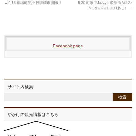
←
9.13 宿場町矢掛 日曜朝市 開催！
9.20 町家でJazzyに歌謡曲 Vol.2♪
MON☆K☆DUO LIVE！
→
Facebook page
サイト内検索
やかげの観光情報はこちら