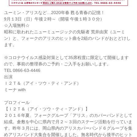
ユーミン・アリスなど…2020年春 甦る青春の記憶！
9月１3日（日）午後２時～（開場 午後１時３０分）
☆入場無料☆
昭和に歌われたニューミュージックの先駆者 荒井由実（ユーミ
ン）と、フォークのアリスのヒット曲を2組のバンドがおとどけし
ます。
※コロナウイルス感染対策として35席程度に限定して開催します
ので、事前の整理券のご予約・ご入手をお願いします。
TEL 0866-63-4446
出演
Ｉ２Ｔ＆（アイ・ツウ・ティ・アンド）
ミーナ with
プロフィール
【Ｉ２Ｔ＆（アイ・ツウ・ティ・アンド）】
２０１６年夏、フォークグループ「アリス」のカバーバンドとして
結成。倉敷を中心に県内で月２～３回のステージ活動を行っていま
す。昨年３月には、岡山県内のアリスカバーバンド６グループを集
めアリスバンド大集合を開催しました。無名時代から後半のヒット