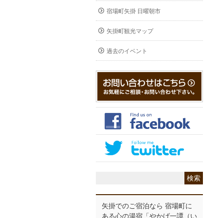
宿場町矢掛 日曜朝市
矢掛町観光マップ
過去のイベント
矢掛でのご宿泊なら 宿場町に
ある心の湯宿「やかげ一譚（い