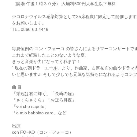
（開場 午後１時３０分） 入場料500円大学生以下無料
※コロナウイルス感染対策として35席程度に限定して開催しま
をお願いします。
TEL 0866-63-4446
毎夏恒例の コン・フォーコ の皆さんによるサマーコンサートです
これまで経験したことのないような夏。
きっと音楽が力になってくれます！
“ 現在の朝ドラ「エール」より、作曲家、古関祐而の曲やドラマ
いと思います♬ そして少しでも元気な気持ちになれるようコンフ
曲 目
「栄冠は君に輝く」「長崎の鐘」
「さくらさくら」「おぼろ月夜」
「voi che sapete」
「o mio babbino caro」など
出演
con FO−KO（コン・フォーコ）