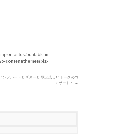
t implements Countable in
wp-content/themes/biz-
 勉 パンフルートとギターと 歌と楽しいトークのコ
ンサート♬
→