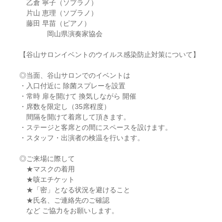
乙倉 寧子（ソプラノ）
片山 恵理（ソプラノ）
藤田 早苗（ピアノ）
岡山県演奏家協会
【谷山サロンイベントのウイルス感染防止対策について】
◎当面、谷山サロンでのイベントは
・入口付近に 除菌スプレーを設置
・常時 扉を開けて 換気しながら 開催
・席数を限定し（35席程度）
間隔を開けて着席して頂きます。
・ステージと客席との間にスペースを設けます。
・スタッフ・出演者の検温を行います。
◎ご来場に際して
★マスクの着用
★咳エチケット
★「密」となる状況を避けること
★氏名、ご連絡先のご確認
など ご協力をお願いします。