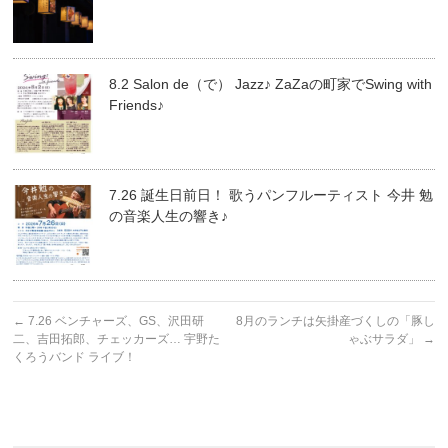
8.2 Salon de（で） Jazz♪ ZaZaの町家でSwing with
Friends♪
7.26 誕生日前日！ 歌うパンフルーティスト 今井 勉
の音楽人生の響き♪
←
7.26 ベンチャーズ、GS、沢田研
8月のランチは矢掛産づくしの「豚し
二、吉田拓郎、チェッカーズ… 宇野た
ゃぶサラダ」
→
くろうバンド ライブ！