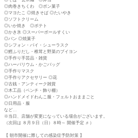
◎肉巻きちくわ ◎ポン菓子
◎マヨたこ ◎焼きそば ◎たいやき
◎ソフトクリーム
◎いか焼き ◎ポテト
◎かき氷 ◎スーパーボールすくい
◎パン ◎焼菓子
◎シフォン・パイ・シューラスク
◎鰹ふりだし・椎茸と野菜のブイヨン
◎手作り手芸品・雑貨
◎ハーバリウム・かごバッグ
◎手作りマスク
◎手作りアクセサリー ◎花
◎古銭・アンティーク雑貨
◎木工品（ベンチ・飾り棚）
◎ハンドメイドわんこ服・フェルトおままごと
◎日用品・服
など…
※当日、店舗が変更になっている場合がございます。
（次回は ８月９日（日）８時～ 開催予定 ♬）
【 朝市開催に際しての感染症予防対策 】