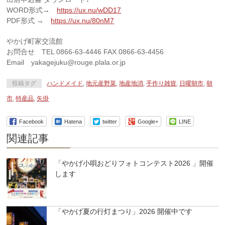
WORD形式→
https://ux.nu/wDD17
PDF形式 →
https://ux.nu/80nM7
やかげ町家交流館
お問合せ TEL 0866-63-4446 FAX 0866-63-4456
Email yakagejuku@rouge.plala.or.jp
投稿タグ
ハンドメイド
,
地元産野菜
,
地産地消
,
手作り雑貨
,
日曜朝市
,
朝
市
,
特産品
,
矢掛
Facebook
Hatena
twitter
Google+
LINE
関連記事
「やかげ小唄おどりフォトコンテスト2026 」開催
します
「やかげ夏の行灯まつり」2026 開催中です