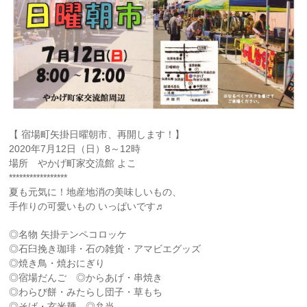
【 宿場町矢掛日曜朝市、再開します！】
2020年7月12日（日）8～12時
場所 やかげ町家交流館 よこ
*****************
夏も元気に！地産地消の美味しいもの、
手作りの可愛いもの いっぱいです♬
◎名物 矢掛テンペコロッケ
◎石臼挽き珈琲・石の雑貨・アマビエグッズ
◎焼き鳥・焼おにぎり
◎宿場だんご ◎からあげ・串焼き
◎わらび餅・みたらし団子・草もち
◎そば・玄米麺 ◎弁当