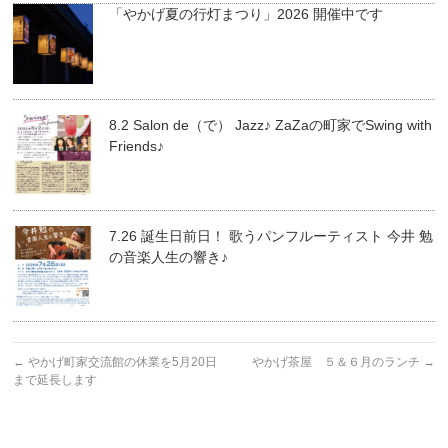
「やかげ夏の行灯まつり」2026 開催中です
8.2 Salon de（で） Jazz♪ ZaZaの町家でSwing with
Friends♪
7.26 誕生日前日！ 歌うパンフルーティスト 今井 勉
の音楽人生の響き♪
←
やかげ町家交流館の休業を5月20日
やかげ茶屋 ５＆６月のランチ
→
まで延長します