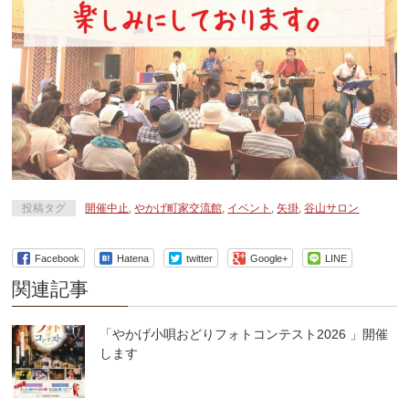
投稿タグ
開催中止
,
やかげ町家交流館
,
イベント
,
矢掛
,
谷山サロン
Facebook
Hatena
twitter
Google+
LINE
関連記事
「やかげ小唄おどりフォトコンテスト2026 」開催
します