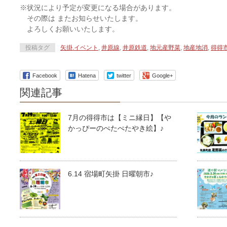
※状況により予定が変更になる場合があります。
その際は またお知らせいたします。
よろしくお願いいたします。
投稿タグ
矢掛.イベント
,
井原線
,
井原鉄道
,
地元産野菜
,
地産地消
,
得得
Facebook
Hatena
twitter
Google+
関連記事
7月の得得市は【ミニ縁日】【や
かっぴーのぺたぺたやき絵】♪
6.14 宿場町矢掛 日曜朝市♪