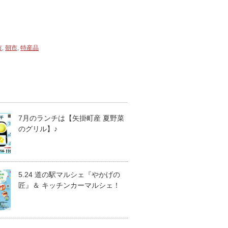
市
,
朝市
,
特産品
7月のランチは【矢掛町産 夏野菜
のグリル】♪
5.24 道の駅マルシェ『やかげの
匠』＆ キッチンカーマルシェ！