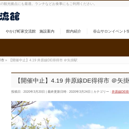
町の観光拠点にも最適。ランチなどお食事にもご利用ください。
やかげ町家交流館 施設案内
館内紹介
谷山サロンイベント
得市
»
【開催中止】4.19 井原線DE得得市 ＠矢掛駅
【開催中止】4.19 井原線DE得得市 ＠矢
投稿日 : 2020年3月20日
最終更新日時 : 2020年3月24日
カテゴリー :
井原線DE