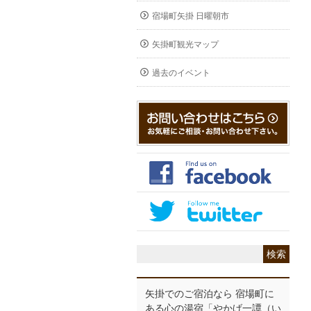
宿場町矢掛 日曜朝市
矢掛町観光マップ
過去のイベント
矢掛でのご宿泊なら 宿場町に
ある心の湯宿「やかげ一譚（い