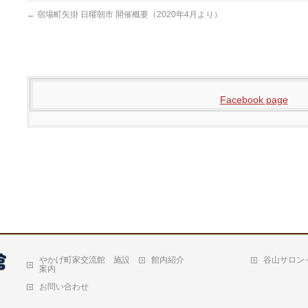
←
宿場町矢掛 日曜朝市 開催概要（2020年4月より）
Facebook page
やかげ町家交流館 施設
館内紹介
谷山サロン
案内
お問い合わせ