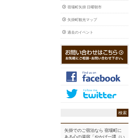
宿場町矢掛 日曜朝市
矢掛町観光マップ
過去のイベント
矢掛でのご宿泊なら 宿場町に
ある心の湯宿「やかげ一譚（い