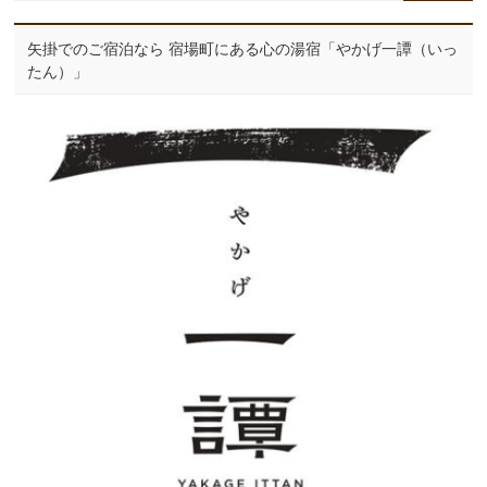
矢掛でのご宿泊なら 宿場町にある心の湯宿「やかげ一譚（いっ
たん）」