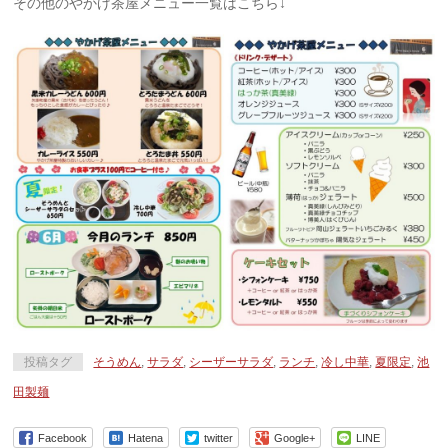
その他のやかげ茶屋メニュー一覧はこちら↓
投稿タグ
そうめん
,
サラダ
,
シーザーサラダ
,
ランチ
,
冷し中華
,
夏限定
,
池
田製麺
Facebook
Hatena
twitter
Google+
LINE