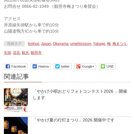
岡山県小田郡矢掛町横谷3663
お問合せ 0866-82-1049 （観照寺梅まつり奉賛会）
アクセス
井原線矢掛駅から車で約10分
山陽道鴨方ICから車で約10分
投稿タグ
festival
,
Japan
,
Okayama
,
umeblossom
,
Yakage
,
梅
,
梅まつり
,
矢掛
,
花見
,
観光
,
観照寺
Facebook
Hatena
twitter
Google+
LINE
関連記事
「やかげ小唄おどりフォトコンテスト2026 」開催
します
「やかげ夏の行灯まつり」2026 開催中です