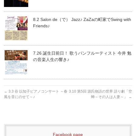
8.2 Salon de（で） Jazz♪ ZaZaの町家でSwing with
Friends♪
7.26 誕生日前日！ 歌うパンフルーティスト 今井 勉
の音楽人生の響き♪
←
3.3 谷 以知子ピアノコンサート ～春
3.10 第5回 源氏物語の世界 語り劇「空
風を音にのせて～♪
蝉～その人は人妻～」
→
Facebook page