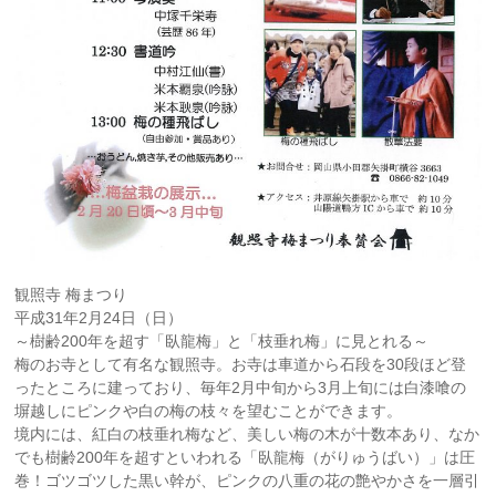
観照寺 梅まつり
平成31年2月24日（日）
～樹齢200年を超す「臥龍梅」と「枝垂れ梅」に見とれる～
梅のお寺として有名な観照寺。お寺は車道から石段を30段ほど登
ったところに建っており、毎年2月中旬から3月上旬には白漆喰の
塀越しにピンクや白の梅の枝々を望むことができます。
境内には、紅白の枝垂れ梅など、美しい梅の木が十数本あり、なか
でも樹齢200年を超すといわれる「臥龍梅（がりゅうばい）」は圧
巻！ゴツゴツした黒い幹が、ピンクの八重の花の艶やかさを一層引