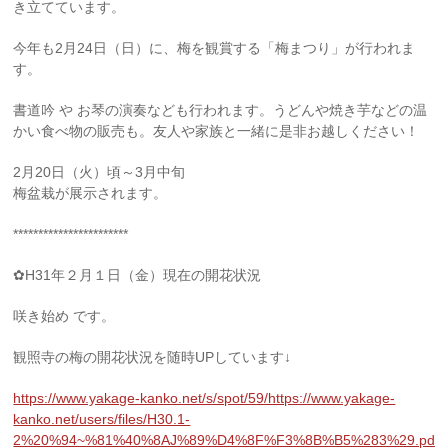
き立てています。
今年も2月24日（日）に、梅を観賞する「梅まつり」が行われま
す。
書道吟 や お琴の演奏なども行われます。うどんや焼き芋などの温
かい食べ物の販売も。友人や家族と一緒に是非お越しください！
2月20日（火）頃～3月中旬
梅盆栽が展示されます。
***********************
✿H31年２月１日（金）現在の開花状況
咲き始め です。
観照寺の梅の開花状況を随時UPしています↓
https://www.yakage-kanko.net/s/spot/59/https://www.yakage-
kanko.net/users/files/H30.1-
2%20%94~%81%40%8AJ%89%D4%8F%F3%8B%B5%283%29.pdf