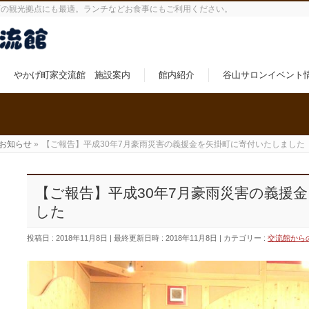
町の観光拠点にも最適。ランチなどお食事にもご利用ください。
やかげ町家交流館 施設案内
館内紹介
谷山サロンイベント
お知らせ
»
【ご報告】平成30年7月豪雨災害の義援金を矢掛町に寄付いたしました
【ご報告】平成30年7月豪雨災害の義援
した
投稿日 : 2018年11月8日
最終更新日時 : 2018年11月8日
カテゴリー :
交流館から