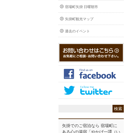
宿場町矢掛 日曜朝市
矢掛町観光マップ
過去のイベント
矢掛でのご宿泊なら 宿場町に
ある心の湯宿「やかげ一譚（い