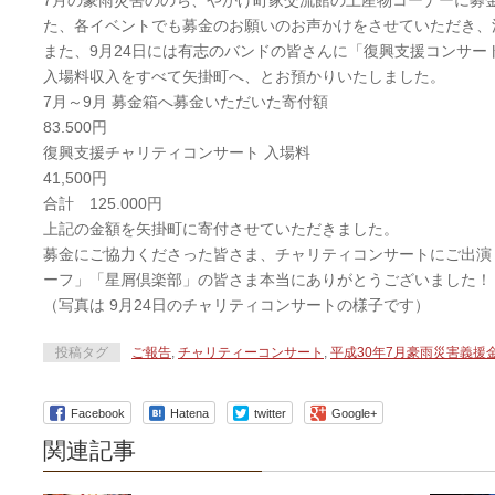
7月の豪雨災害ののち、やかげ町家交流館の土産物コーナーに募
た、各イベントでも募金のお願いのお声かけをさせていただき、
また、9月24日には有志のバンドの皆さんに「復興支援コンサー
入場料収入をすべて矢掛町へ、とお預かりいたしました。
7月～9月 募金箱へ募金いただいた寄付額
83.500円
復興支援チャリティコンサート 入場料
41,500円
合計 125.000円
上記の金額を矢掛町に寄付させていただきました。
募金にご協力くださった皆さま、チャリティコンサートにご出演
ーフ」「星屑倶楽部」の皆さま本当にありがとうございました！
（写真は 9月24日のチャリティコンサートの様子です）
投稿タグ
ご報告
,
チャリティーコンサート
,
平成30年7月豪雨災害義援
Facebook
Hatena
twitter
Google+
関連記事