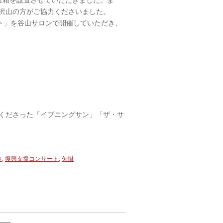
金箱を設置させていただきました。ま
沢山の方がご協力くださいました。
ト」を谷山サロンで開催していただき、
くださった「イブニングサン」「ザ・サ
金
,
復興支援コンサート
,
矢掛