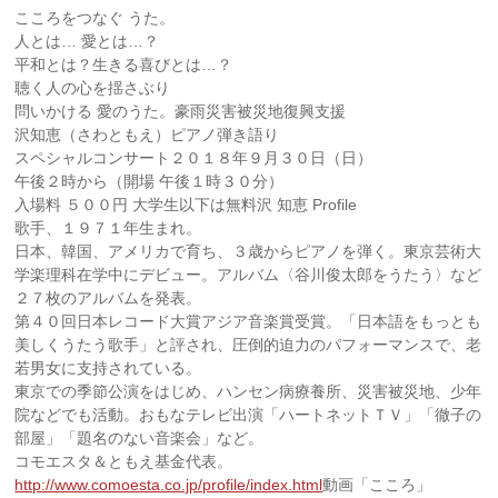
こころをつなぐ うた。
人とは… 愛とは…？
平和とは？生きる喜びとは…？
聴く人の心を揺さぶり
問いかける 愛のうた。豪雨災害被災地復興支援
沢知恵（さわともえ）ピアノ弾き語り
スペシャルコンサート２０１８年９月３０日（日）
午後２時から（開場 午後１時３０分）
入場料 ５００円 大学生以下は無料沢 知恵 Profile
歌手、１９７１年生まれ。
日本、韓国、アメリカで育ち、３歳からピアノを弾く。東京芸術大
学楽理科在学中にデビュー。アルバム〈谷川俊太郎をうたう〉など
２７枚のアルバムを発表。
第４０回日本レコード大賞アジア音楽賞受賞。「日本語をもっとも
美しくうたう歌手」と評され、圧倒的迫力のパフォーマンスで、老
若男女に支持されている。
東京での季節公演をはじめ、ハンセン病療養所、災害被災地、少年
院などでも活動。おもなテレビ出演「ハートネットＴＶ」「徹子の
部屋」「題名のない音楽会」など。
コモエスタ＆ともえ基金代表。
http://www.comoesta.co.jp/profile/index.html
動画「こころ」