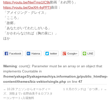
https://youtu.be/NwiTmp1IC9k
動画「われ問う」
https://youtu.be/GwXH-4gPPTI
曲目：
「アメイジング・グレイス」
「こころ」
「故郷」
「あなたがいてわたしがいる」
「かかわらなければ（胸の泉に）」
ほか
Facebook
Hatena
twitter
Google+
LINE
Warning
: count(): Parameter must be an array or an object that
implements Countable in
/home/yakage3/yakagemachiya.information.jp/public_html/wp-
content/themes/biz-vektor/single.php
on line
47
←
10.28 アニソンからオールディー
１０月のランチは「かつ丼」♪
→
ズ、演歌まで♪ 佐野由美子＆ロブスタ
ーコンサート♪入場無料