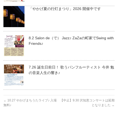
「やかげ夏の行灯まつり」2026 開催中です
8.2 Salon de（で） Jazz♪ ZaZaの町家でSwing with
Friends♪
7.26 誕生日前日！ 歌うパンフルーティスト 今井 勉
の音楽人生の響き♪
←
10.27 やかげまちうたライブ♪ 入場
【中止】9.30 沢知恵コンサートは延期
無料♪
となりました
→