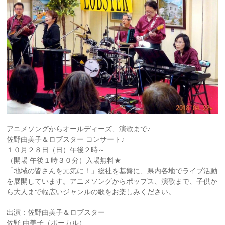
アニメソングからオールディーズ、演歌まで♪
佐野由美子＆ロブスター コンサート♪
１０月２８日（日）午後２時～
（開場 午後１時３０分）入場無料★
「地域の皆さんを元気に！」総社を基盤に、県内各地でライブ活動
を展開しています。アニメソングからポップス、演歌まで、子供か
ら大人まで幅広いジャンルの歌をお楽しみください。
出演：佐野由美子＆ロブスター
佐野 由美子（ボーカル）