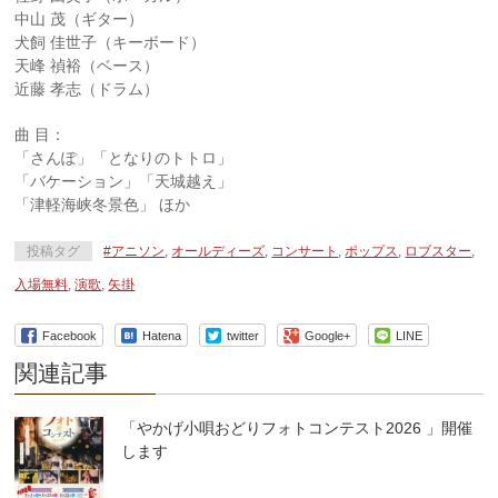
中山 茂（ギター）
犬飼 佳世子（キーボード）
天峰 禎裕（ベース）
近藤 孝志（ドラム）
曲 目：
「さんぽ」「となりのトトロ」
「バケーション」「天城越え」
「津軽海峡冬景色」 ほか
投稿タグ
#アニソン
,
オールディーズ
,
コンサート
,
ポップス
,
ロブスター
,
入場無料
,
演歌
,
矢掛
Facebook
Hatena
twitter
Google+
LINE
関連記事
「やかげ小唄おどりフォトコンテスト2026 」開催
します