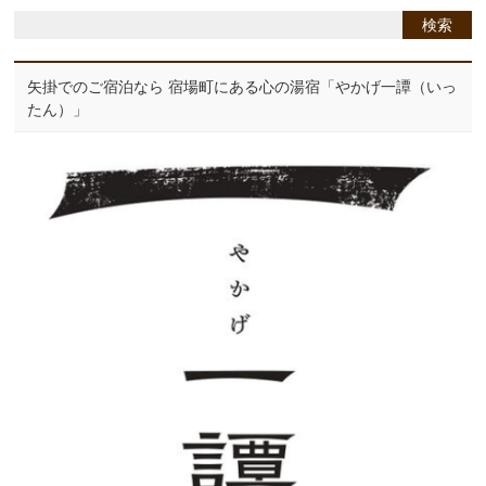
矢掛でのご宿泊なら 宿場町にある心の湯宿「やかげ一譚（いっ
たん）」