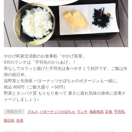
やかげ町家交流館のお食事処「やかげ茶屋」
9月のランチは「手羽先のからあげ」！
骨なしでカラッと揚げた手羽先は食べやすくて好評です。ご飯は矢
掛の朝日米。
温野菜と矢掛産 バターナッツかぼちゃのポタージュも一緒に。
税込 800円（ご飯大盛り ＋50円）
野菜とタンパク質 もりもり食べて 暑さに疲れ気味の身体に栄養チ
ャージしましょう♪
投稿タグ
グルメ
,
バターナッツかぼちゃ
,
ランチ
,
地産地消
,
定食
,
手羽先
,
朝日米
,
矢掛