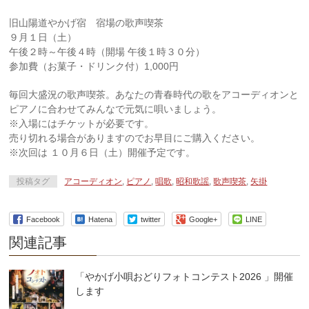
旧山陽道やかげ宿 宿場の歌声喫茶
９月１日（土）
午後２時～午後４時（開場 午後１時３０分）
参加費（お菓子・ドリンク付）1,000円
毎回大盛況の歌声喫茶。あなたの青春時代の歌をアコーディオンと
ピアノに合わせてみんなで元気に唄いましょう。
※入場にはチケットが必要です。
売り切れる場合がありますのでお早目にご購入ください。
※次回は １０月６日（土）開催予定です。
投稿タグ
アコーディオン
,
ピアノ
,
唱歌
,
昭和歌謡
,
歌声喫茶
,
矢掛
Facebook
Hatena
twitter
Google+
LINE
関連記事
「やかげ小唄おどりフォトコンテスト2026 」開催
します