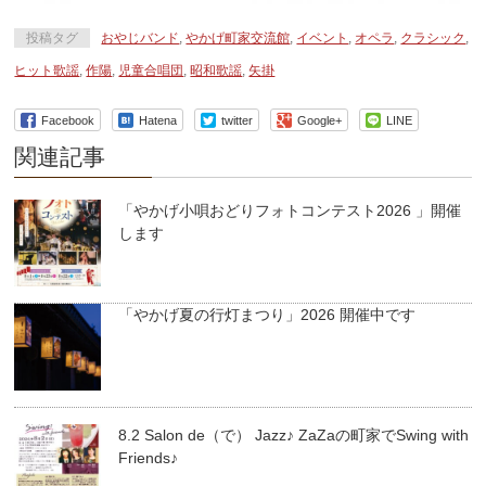
投稿タグ
おやじバンド
,
やかげ町家交流館
,
イベント
,
オペラ
,
クラシック
,
ヒット歌謡
,
作陽
,
児童合唱団
,
昭和歌謡
,
矢掛
Facebook
Hatena
twitter
Google+
LINE
関連記事
「やかげ小唄おどりフォトコンテスト2026 」開催
します
「やかげ夏の行灯まつり」2026 開催中です
8.2 Salon de（で） Jazz♪ ZaZaの町家でSwing with
Friends♪