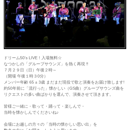
ドリーム50’s LIVE！入場無料☆
なつかしの「グループサウンズ」を熱く再現 ‼
７月２９日（日）午後２時～
（開場 午後１時３0分）
メンバー年齢 65 ± 3歳 まだまだ現役で歌と演奏をお届け致します!
約50年前に「流行った」懐かしい（GS曲）グループサウンズ曲を
リクエストの多い曲ばかりを選んで、演奏させて頂きます。
皆様ご一緒に・歌って・踊って・楽しんで・
当時を懐かしんでくださいね♪
会場にお越しの方々の「当時の懐かしい思い出」を