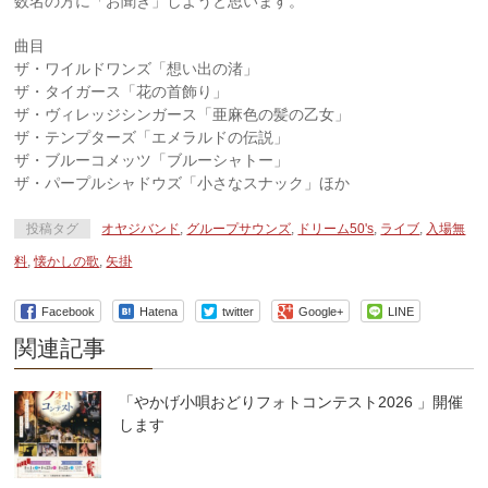
数名の方に「お聞き」しようと思います。
曲目
ザ・ワイルドワンズ「想い出の渚」
ザ・タイガース「花の首飾り」
ザ・ヴィレッジシンガース「亜麻色の髪の乙女」
ザ・テンプターズ「エメラルドの伝説」
ザ・ブルーコメッツ「ブルーシャトー」
ザ・パープルシャドウズ「小さなスナック」ほか
投稿タグ
オヤジバンド
,
グループサウンズ
,
ドリーム50's
,
ライブ
,
入場無
料
,
懐かしの歌
,
矢掛
Facebook
Hatena
twitter
Google+
LINE
関連記事
「やかげ小唄おどりフォトコンテスト2026 」開催
します