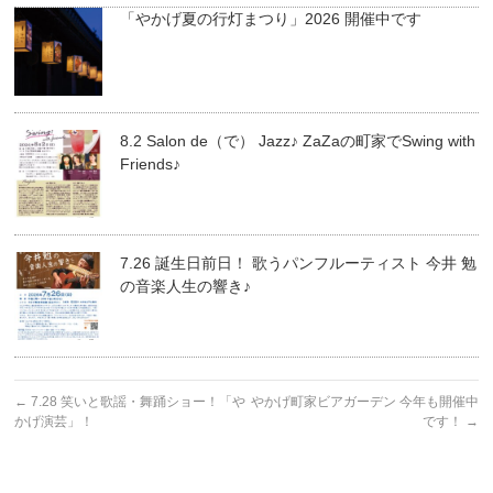
「やかげ夏の行灯まつり」2026 開催中です
8.2 Salon de（で） Jazz♪ ZaZaの町家でSwing with
Friends♪
7.26 誕生日前日！ 歌うパンフルーティスト 今井 勉
の音楽人生の響き♪
←
7.28 笑いと歌謡・舞踊ショー！「や
やかげ町家ビアガーデン 今年も開催中
かげ演芸」！
です！
→