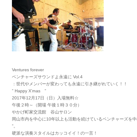
Ventures forever
ベンチャーズサウンドよ永遠に Vol.4
：世代やメンバーが変わっても永遠に引き継がれていく！！
” Happy X’mas ”
2017年12月17日（日）入場無料☆
午後２時～（開場 午後１時３０分）
やかげ町家交流館 谷山サロン
岡山市内を中心に10年以上も活動を続けているベンチャーズを中心
”。
硬派な演奏スタイルはカッコイイ！の一言！