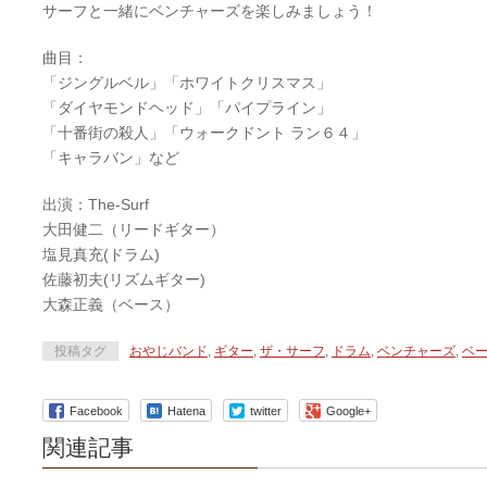
サーフと一緒にベンチャーズを楽しみましょう！
曲目：
「ジングルベル」「ホワイトクリスマス」
「ダイヤモンドヘッド」「パイプライン」
「十番街の殺人」「ウォークドント ラン６４」
「キャラバン」など
出演：The-Surf
大田健二（リードギター）
塩見真充(ドラム)
佐藤初夫(リズムギター)
大森正義（ベース）
投稿タグ
おやじバンド
,
ギター
,
ザ・サーフ
,
ドラム
,
ベンチャーズ
,
ベ
Facebook
Hatena
twitter
Google+
関連記事