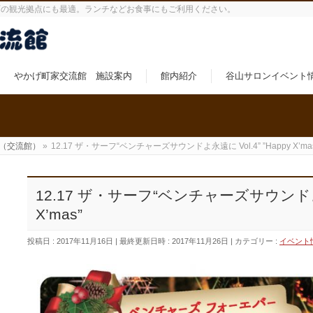
町の観光拠点にも最適。ランチなどお食事にもご利用ください。
やかげ町家交流館 施設案内
館内紹介
谷山サロンイベント
（交流館）
»
12.17 ザ・サーフ“ベンチャーズサウンドよ永遠に Vol.4” ”Happy X’ma
12.17 ザ・サーフ“ベンチャーズサウンドよ永遠
X’mas”
投稿日 : 2017年11月16日
最終更新日時 : 2017年11月26日
カテゴリー :
イベント