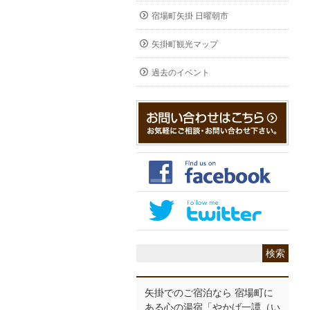
宿場町矢掛 日曜朝市
矢掛町観光マップ
過去のイベント
矢掛でのご宿泊なら 宿場町に
ある心の湯宿「やかげ一譚（い