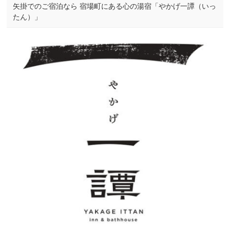
矢掛でのご宿泊なら 宿場町にある心の湯宿「やかげ一譚（いっ
たん）」