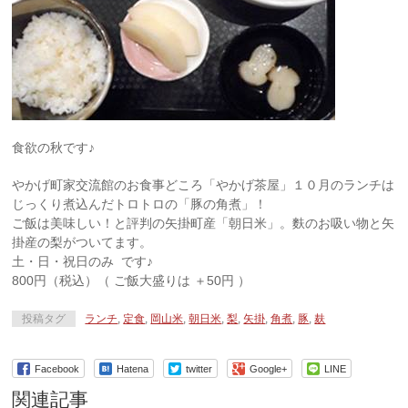
食欲の秋です♪
やかげ町家交流館のお食事どころ「やかげ茶屋」１０月のランチは
じっくり煮込んだトロトロの「豚の角煮」！
ご飯は美味しい！と評判の矢掛町産「朝日米」。麩のお吸い物と矢
掛産の梨がついてます。
土・日・祝日のみ です♪
800円（税込）（ ご飯大盛りは ＋50円 ）
投稿タグ
ランチ
,
定食
,
岡山米
,
朝日米
,
梨
,
矢掛
,
角煮
,
豚
,
麸
Facebook
Hatena
twitter
Google+
LINE
関連記事