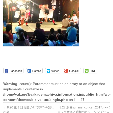
Facebook
Hatena
twitter
Google+
LINE
Warning
: count(): Parameter must be an array or an object that
implements Countable in
/home/yakage3/yakagemachiya.information.jp/public_html/wp-
content/themes/biz-vektor/single.php
on line
47
←
8.20 第２回 歴史の町で詩吟を楽し
8.27 演協summer concert 2017♪〜バ
む会
ロック音楽と昭和のヒットソング〜
→