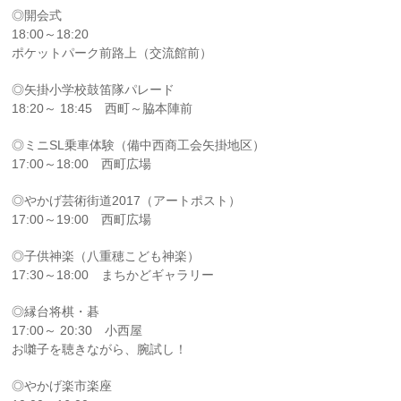
◎開会式
18:00～18:20
ポケットパーク前路上（交流館前）
◎矢掛小学校鼓笛隊パレード
18:20～ 18:45 西町～脇本陣前
◎ミニSL乗車体験（備中西商工会矢掛地区）
17:00～18:00 西町広場
◎やかげ芸術街道2017（アートポスト）
17:00～19:00 西町広場
◎子供神楽（八重穂こども神楽）
17:30～18:00 まちかどギャラリー
◎縁台将棋・碁
17:00～ 20:30 小西屋
お囃子を聴きながら、腕試し！
◎やかげ楽市楽座