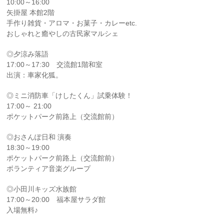
10:00～16:00
矢掛屋 本館2階
手作り雑貨・アロマ・お菓子・カレーetc.
おしゃれと癒やしの古民家マルシェ
◎夕涼み落語
17:00～17:30 交流館1階和室
出演：車家化狐。
◎ミニ消防車「けしたくん」試乗体験！
17:00～ 21:00
ポケットパーク前路上（交流館前）
◎おさんぽ日和 演奏
18:30～19:00
ポケットパーク前路上（交流館前）
ボランティア音楽グループ
◎小田川キッズ水族館
17:00～20:00 福本屋サラダ館
入場無料♪