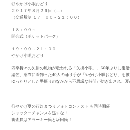
◎やかげ小唄おどり
２０１７年８月２６日（土）
（交通規制 １７：００～２１：００）
１８：００～
開会式（ポケットパーク）
１９：００～２１：００
やかげ小唄おどり
四季折々の矢掛の風物が歌われる「矢掛小唄」。60年ぶりに復
編笠、浴衣に着飾った40人の踊り手が「やかげ小唄おどり」を
ゆったりとした手振りのなかから不思議な時間が紡ぎ出され、夏
——————————————–
◎やかげ夏の行灯まつりフォトコンテスト も同時開催！
シャッターチャンスを逃すな！
審査員はアラーキー氏と坂田氏！