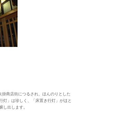
矢掛商店街につるされ、ほんのりとした
行灯」は珍しく、「床置き行灯」がほと
醸し出します。