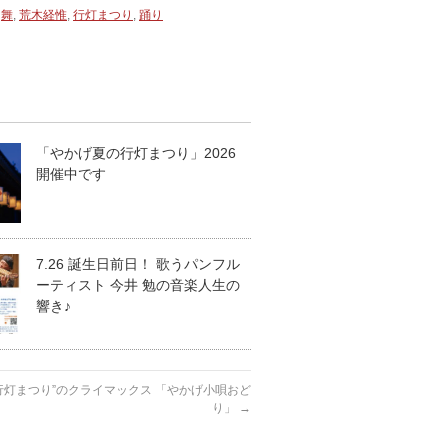
,
舞
,
荒木経惟
,
行灯まつり
,
踊り
「やかげ夏の行灯まつり」2026
開催中です
7.26 誕生日前日！ 歌うパンフル
ーティスト 今井 勉の音楽人生の
響き♪
夏の行灯まつり”のクライマックス 「やかげ小唄おど
り」
→