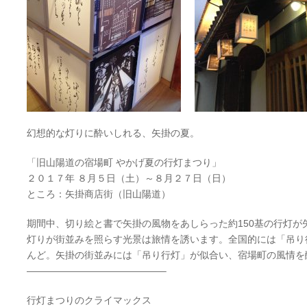
幻想的な灯りに酔いしれる、矢掛の夏。
「旧山陽道の宿場町 やかげ夏の行灯まつり」
２０１７年 ８月５日（土）～８月２７日（日）
ところ：矢掛商店街（旧山陽道）
期間中、切り絵と書で矢掛の風物をあしらった約150基の行灯が
灯りが街並みを照らす光景は旅情を誘います。全国的には「吊り
んど。矢掛の街並みには「吊り行灯」が似合い、宿場町の風情を
——————————————–
行灯まつりのクライマックス