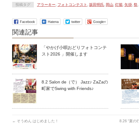
投稿タグ
アラーキー
,
フォトコンテスト
,
坂田明氏
,
岡山
,
灯籠
,
矢掛
,
祭
Facebook
Hatena
twitter
Google+
関連記事
「やかげ小唄おどりフォトコンテ
スト2026 」開催します
8.2 Salon de（で） Jazz♪ ZaZaの
町家でSwing with Friends♪
←
そうめん はじめました！
8.26 “