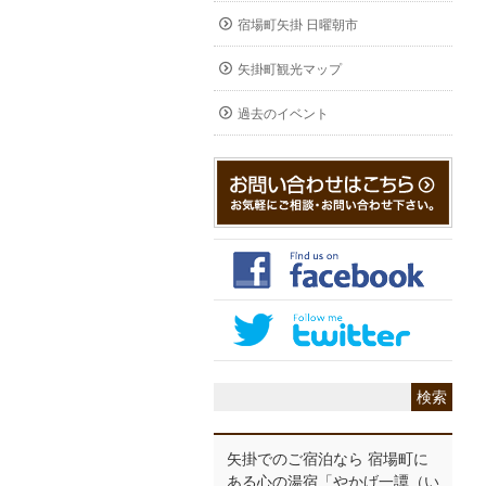
宿場町矢掛 日曜朝市
矢掛町観光マップ
過去のイベント
矢掛でのご宿泊なら 宿場町に
ある心の湯宿「やかげ一譚（い