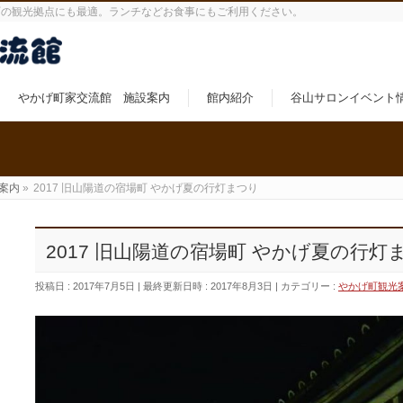
町の観光拠点にも最適。ランチなどお食事にもご利用ください。
やかげ町家交流館 施設案内
館内紹介
谷山サロンイベント
案内
»
2017 旧山陽道の宿場町 やかげ夏の行灯まつり
2017 旧山陽道の宿場町 やかげ夏の行灯
投稿日 : 2017年7月5日
最終更新日時 : 2017年8月3日
カテゴリー :
やかげ町観光