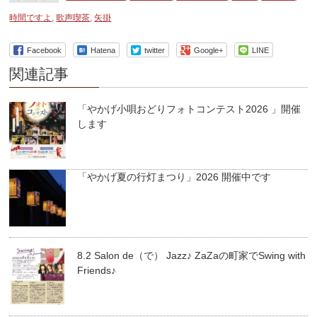
時間ですよ
,
歌声喫茶
,
矢掛
Facebook
Hatena
twitter
Google+
LINE
関連記事
「やかげ小唄おどりフォトコンテスト2026 」開催
します
「やかげ夏の行灯まつり」2026 開催中です
8.2 Salon de（で） Jazz♪ ZaZaの町家でSwing with
Friends♪