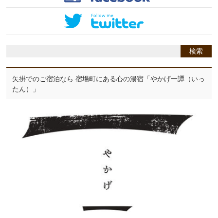
矢掛でのご宿泊なら 宿場町にある心の湯宿「やかげ一譚（いっ
たん）」