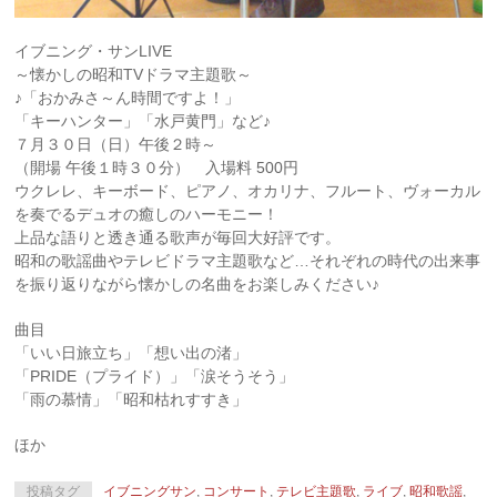
イブニング・サンLIVE
～懐かしの昭和TVドラマ主題歌～
♪「おかみさ～ん時間ですよ！」
「キーハンター」「水戸黄門」など♪
７月３０日（日）午後２時～
（開場 午後１時３０分） 入場料 500円
ウクレレ、キーボード、ピアノ、オカリナ、フルート、ヴ
ォーカル
を奏でるデュオの癒しのハーモニー！
上品な語りと透き通る歌声が毎回大好評です。
昭和の歌謡曲やテレビドラマ主題歌など…それぞれの時代
の出来事
を振り返りながら懐かしの名曲をお楽しみくださ
い♪
曲目
「いい日旅立ち」「想い出の渚」
「PRIDE（プライド）」「涙そうそう」
「雨の慕情」「昭和枯れすすき」
ほか
投稿タグ
イブニングサン
,
コンサート
,
テレビ主題歌
,
ライブ
,
昭和歌謡
,