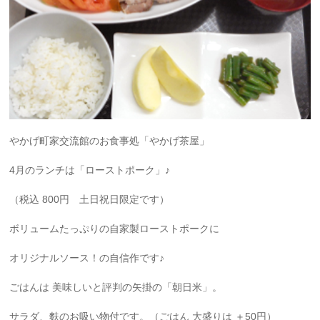
やかげ町家交流館のお食事処「やかげ茶屋」
4月のランチは「ローストポーク」♪
（税込 800円 土日祝日限定です）
ボリュームたっぷりの自家製ローストポークに
オリジナルソース！の自信作です♪
ごはんは 美味しいと評判の矢掛の「朝日米」。
サラダ、麩のお吸い物付です。（ごはん 大盛りは ＋50円）