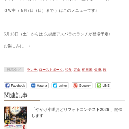
ＧＷ中（ 5月7日（日）まで ）はこのメニューです♪
5月13日（土）からは 矢掛産アスパラのランチが登場予定♪
お楽しみに…♪
投稿タグ
ランチ
,
ローストポーク
,
和食
,
定食
,
朝日米
,
矢掛
,
麩
Facebook
Hatena
twitter
Google+
LINE
関連記事
「やかげ小唄おどりフォトコンテスト2026 」開催
します