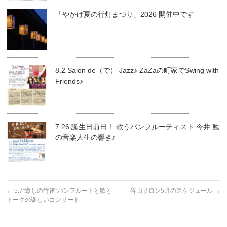
「やかげ夏の行灯まつり」2026 開催中です
8.2 Salon de（で） Jazz♪ ZaZaの町家でSwing with
Friends♪
7.26 誕生日前日！ 歌うパンフルーティスト 今井 勉
の音楽人生の響き♪
←
5.7“癒しの竹笛”パンフルートと歌と
谷山サロン5月のスケジュール
→
トークの楽しいコンサート