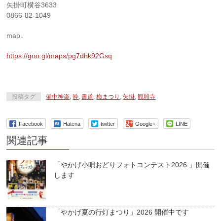
矢掛町横谷3633
0866-82-1049
map↓
https://goo.gl/maps/pg7dhk92Gsq
投稿タグ
備中神楽
,
吟
,
書道
,
梅まつり
,
矢掛
,
観照寺
Facebook
Hatena
twitter
Google+
LINE
関連記事
「やかげ小唄おどりフォトコンテスト2026 」開催
します
「やかげ夏の行灯まつり」2026 開催中です