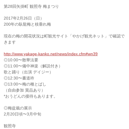
第28回矢掛町 観照寺 梅まつり
2017年2月26日（日）
200年の臥龍梅と枝垂れ梅
現在の梅の開花状況は町観光サイト「やかげ観光ネット」で確認で
きます
http://www.yakage-kanko.net/news/index.cfm#wn39
◎10:00〜散華法要
◎11:00〜備中神楽（解説付き）
歌と踊り（出演 デイジー）
◎12:30〜書道吟
◎13:00〜梅の種とばし
（自由参加 賞品あり）
*おうどんの接待もあります。
◎梅盆栽の展示
2月20日頃〜3月中旬
観照寺