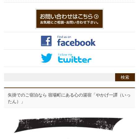
矢掛でのご宿泊なら 宿場町にある心の湯宿「やかげ一譚（いっ
たん）」