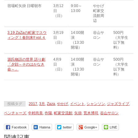
宿場町矢掛 日曜朝市
3月12
9:00～
やかげ
日
13:00
町家交
（日）
流館周
辺
3.19 ZaZaの町家でスウ
3月19
14:00開
谷山サ
500円
ィング！春到来!! vol.４
日
演
ロン
（大学生
（日）
（13:30
以下無
開場）
料）
源氏物語の世界 語り劇
4月9
14:00開
谷山サ
500円
「夕顔～そのはかなき
日
演
ロン
（大学生
命～」
（日）
（13:30
以下無
開場）
料）
投稿タグ
2017
,
3月
,
Zaza
,
やかげ
,
イベント
,
シャンソン
,
ジャズライブ
,
ベンチャーズ
,
中村尚美
,
作陽
,
町家交流館
,
矢掛
,
荒木博司
,
谷山サロン
Facebook
Hatena
twitter
Google+
LINE
関連記事