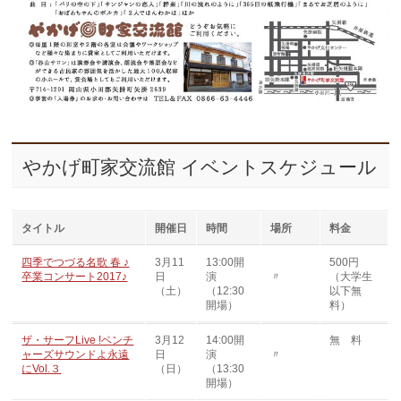
やかげ町家交流館 イベントスケジュール
タイトル
開催日
時間
場所
料金
四季でつづる名歌 春 ♪
3月11
13:00開
500円
卒業コンサート2017♪
日
演
〃
（大学生
（土）
（12:30
以下無
開場）
料）
ザ・サーフLive !ベンチ
3月12
14:00開
無 料
ャーズサウンドよ永遠
日
演
〃
にVol.３
（日）
（13:30
開場）