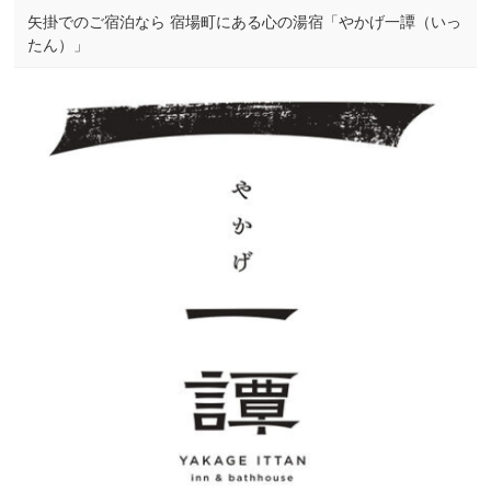
矢掛でのご宿泊なら 宿場町にある心の湯宿「やかげ一譚（いっ
たん）」