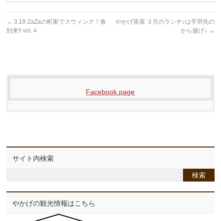
←
3.19 ZaZaの町家でスウィング！春
やかげ茶屋 ３月のランチ♪は手羽先の
到来!! vol.４
から揚げ♪
→
Facebook page
サイト内検索
やかげの観光情報はこちら