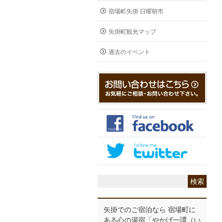
宿場町矢掛 日曜朝市
矢掛町観光マップ
過去のイベント
矢掛でのご宿泊なら 宿場町に
ある心の湯宿「やかげ一譚（い