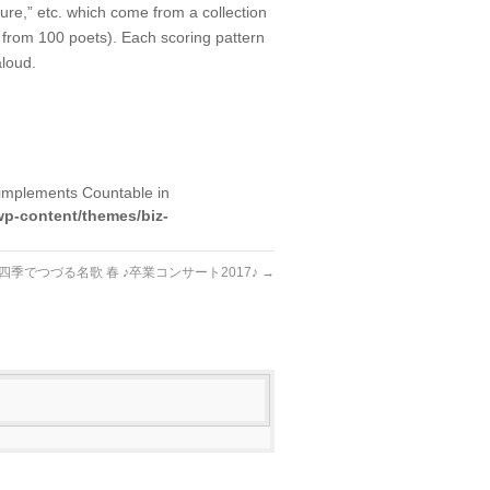
re,” etc. which come from a collection
from 100 poets). Each scoring pattern
aloud.
t implements Countable in
wp-content/themes/biz-
11四季でつづる名歌 春 ♪卒業コンサート2017♪
→