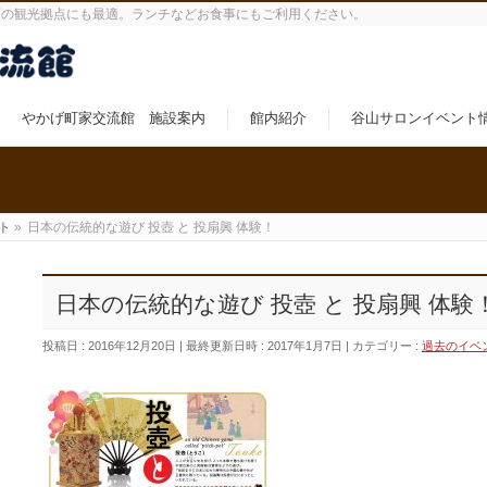
町の観光拠点にも最適。ランチなどお食事にもご利用ください。
やかげ町家交流館 施設案内
館内紹介
谷山サロンイベント
ト
»
日本の伝統的な遊び 投壺 と 投扇興 体験！
日本の伝統的な遊び 投壺 と 投扇興 体
投稿日 : 2016年12月20日
最終更新日時 : 2017年1月7日
カテゴリー :
過去のイベ