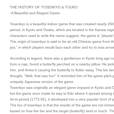
THE HISTORY OF TOSENKYO & TOUKO
-A Beautiful and Elegant Game-
Tosenkyo is a beautiful indoor game that was created nearly 250
period, in Kyoto and Osaka, which are located in the Kansai reg
characters used to write the name suggest, the game is “played b
The origin of tosenkyo is said to be an old Chinese game from th
pot,” in which players would face each other and try to toss arrow
According to legend, there was a gentleman in Kyoto long ago 
from a nap, found a butterfly perched on a nearby pillow. He pick
him, and threw it causing the butterfly to flutter away. The fan la
thought, “Well, that was fun!” It reminded him of the game pitch-p
uniquely Japanese version of the game.
Tosenkyo was originally an elegant game enjoyed in Kyoto and O
but the game soon made its way to Edo where it spread among t
An’ei period (1772-81), it developed into a very popular form of 
The fun of tosenkyo is that the results of the game are not imm
based on how the fan and the target (butterfly) land or touch. Th