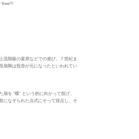
free!!!
上流階級の宴席などでの遊び。７世紀ま
投扇
興は投壺が元になったといわれてい
た扇を “蝶” という的に向かって投げ、
首になぞられた点式にそ
って採点し、そ