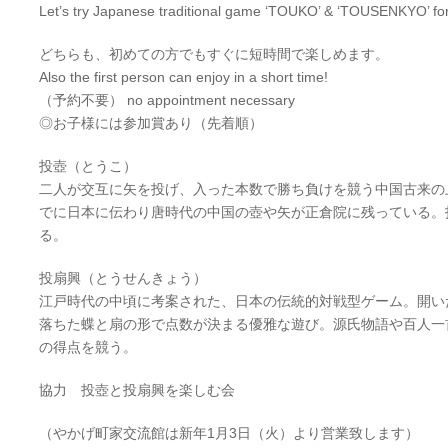
Let’s try Japanese traditional game ‘TOUKO’ & ‘TOUSENKYO’ for 
どちらも、初めての方でもすぐに短時間で楽しめます。
Also the first person can enjoy in a short time!
（予約不要） no appointment necessary
◎お子様には参加賞あり（先着順）
投壺（とうこ）
二人が交互に矢を投げ、入った本数で勝ち負けを競う中国
古来の
でに日本に
伝わり唐時代の中国の壺や矢が正倉院に残っている。
る。
投扇興（とうせんきょう）
江戸時代の中頃に考案された、日本の伝統的対戦型ゲーム
。開い
落ちた蝶と扇の形で点数が決ま
る優雅な遊び。源氏物語や百人一
の得点を競う。
協力 投壺と投扇興を楽しむ会
（やかげ町家交流館は新年1月3日（火）より営業致しま
す）