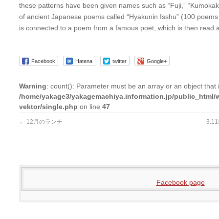
these patterns have been given names such as “Fuji,” “Kumokaku
of ancient Japanese poems called “Hyakunin Isshu” (100 poems 
is connected to a poem from a famous poet, which is then read 
Facebook
Hatena
twitter
Google+
Warning
: count(): Parameter must be an array or an object tha
/home/yakage3/yakagemachiya.information.jp/public_html/
vektor/single.php
on line
47
←
12月のランチ
3.
Facebook page