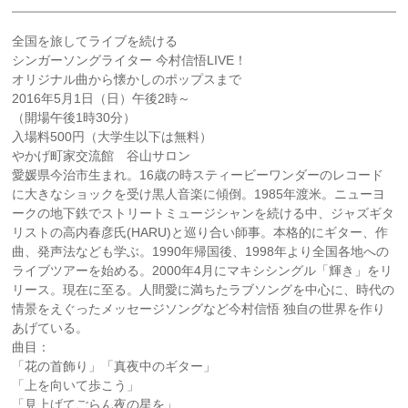
全国を旅してライブを続ける
シンガーソングライター 今村信悟LIVE！
オリジナル曲から懐かしのポップスまで
2016年5月1日（日）午後2時～
（開場午後1時30分）
入場料500円（大学生以下は無料）
やかげ町家交流館 谷山サロン
愛媛県今治市生まれ。16歳の時スティービーワンダーの
レコード
に大きなショックを受け黒人音楽に傾倒。198
5年渡米。ニューヨ
ークの地下鉄でストリートミュージシ
ャンを続ける中、ジャズギタ
リストの高内春彦氏(HAR
U)と巡り合い師事。本格的にギター、作
曲、発声法など
も学ぶ。1990年帰国後、1998年より全国各地への
ライブツアーを始める。2000年4月にマキシシングル
「輝き」をリ
リース。現在に至る。人間愛に満ちたラブソ
ングを中心に、時代の
情景をえぐったメッセージソングな
ど今村信悟 独自の世界を作り
あげている。
曲目：
「花の首飾り」「真夜中のギター」
「上を向いて歩こう」
「見上げてごらん夜の星を」