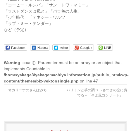
「コーヒー・ルンバ」「サン・トワ・マミー」
「ラストダンスは私と」「バラ色の人生」
「少年時代」「テネシー・ワルツ」
「ラブ・ミー・テンダー」
など（予定）
Facebook
Hatena
twitter
Google+
LINE
Warning
: count(): Parameter must be an array or an object that
implements Countable in
/home/yakage3/yakagemachiya.information.jp/public_html/wp-
content/themes/biz-vektor/single.php
on line
47
←
オカリーナのさんぽみち
バリトンと箏の調べ ～さつきの空に奏
でる～「そよ風コンサート」
→