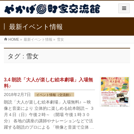
最新イベント情報
HOME
»
最新イベント情報
»
雪女
タグ : 雪女
3.4 朗読「大人が楽しむ絵本劇場」入場無
料♪
2018年2月7日
イベント情報（交流館）
朗読「大人が楽しむ絵本劇場」入場無料♪ ～映
像と音楽により 立体的に楽しめる絵本朗読～ ３
月４日（日）午後２時～ （開場 午後１時３０
分） 各地の講座の講師やナレーションなどで活
躍する朗読のプロによる 「映像と音楽で立体 …