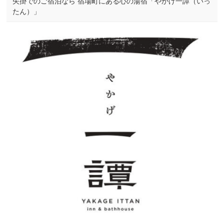
矢掛でのご宿泊なら 宿場町にある心の湯宿「やかげ一譚（いっ
たん）」