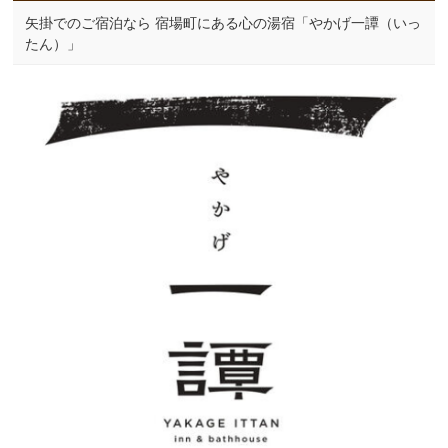
矢掛でのご宿泊なら 宿場町にある心の湯宿「やかげ一譚（いっ
たん）」