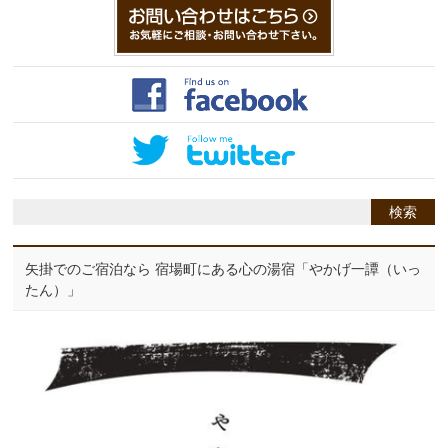
矢掛でのご宿泊なら 宿場町にある心の湯宿「やかげ一譚（いっ
たん）」