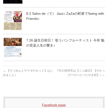
8.2 Salon de（で） Jazz♪ ZaZaの町家でSwing with
Friends♪
7.26 誕生日前日！ 歌うパンフルーティスト 今井 勉
の音楽人生の響き♪
←
【そうめんとサラダのセット】はじ
7月の得得市は【ミニ縁日】【やかっ
めました♪
ぴーのぺたぺたやき絵】♪
→
Facebook page